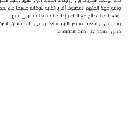
كما توصلت التحريات إلى أن جملة المبالغ التى استولى عليه المتهمان بهذ
وبمواجهة المتهم المضبوط أقر بارتكابه للوقائع حسبما جاء بعم
استعداده للتصالح مع البنك وإعادة المبالغ المستولى عليها.
وتحرر عن الواقعة المحضر اللازم وبالعرض على نيابة عابدين باش
حبس المتهم على ذمة التحقيقات.