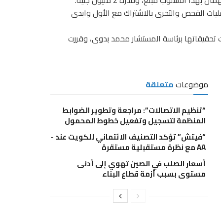
ا الأسلوب مبلغ، وقدرة 2 مليون جنيه.
ليات الفحص والتحرى بالاشتراك مع الأول وابدى
رت تحقيقاتها برئاسة المستشار محمد بدوى، وقررت
موضوعات
متعلقة
“تنظيم الاتصالات”: مراجعة وتطوير الضوابط
المنظمة لتسجيل وتفعيل خطوط المحمول
“فيتش” تؤكد التصنيف الائتماني للكويت عند -
AA مع نظرة مستقبلية مستقرة
أسعار الصلب في الصين تهوي إلى أدنى
مستوى بسبب أزمة قطاع البناء