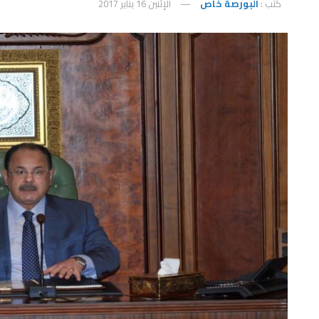
كتب :
البورصة خاص
الإثنين 16 يناير 2017