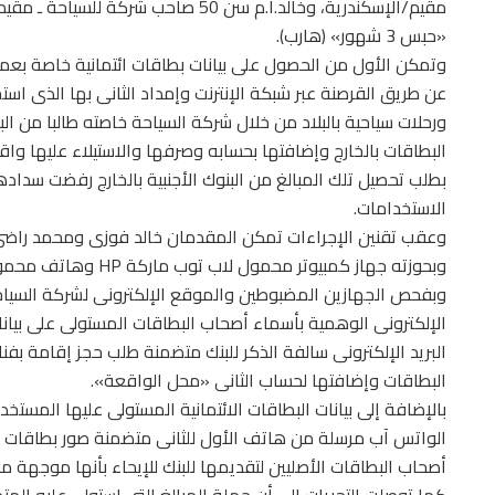
مقيم/الإسكندرية، وخالد.ا.م سن 50 صاح
«حبس 3 شهور» (هارب).
وتمكن الأول من الحصول على بيانات بطاقات ائتمانية خاصة بعملاء
عن طريق القرصنة عبر شبكة الإنترنت وإمداد الثانى بها الذى ا
ورحلات سياحية بالبلاد من خلال شركة السياحة خاصته طالبا من ا
البطاقات بالخارج وإضافتها بحسابه وصرفها والاستيلاء عليها واق
بطلب تحصيل تلك المبالغ من البنوك الأجنبية بالخارج رفضت سداد
الاستخدامات.
وعقب تقنين الإجراءات تمكن المقدمان خالد فوزى ومحمد راضى م
وبحوزته جهاز كمبيوتر محمول لاب توب ماركة HP وهاتف محمول ماركة SAMSUNG.
وبفحص الجهازين المضبوطين والموقع الإلكترونى لشركة السياحة 
الإلكترونى الوهمية بأسماء أصحاب البطاقات المستولى على بيانا
البريد الإلكترونى سالفة الذكر للبنك متضمنة طلب حجز إقامة ب
البطاقات وإضافتها لحساب الثانى «محل الواقعة».
بالإضافة إلى بيانات البطاقات الائتمانية المستولى عليها المستخ
الواتس آب مرسلة من هاتف الأول للثانى متضمنة صور بطاقات ائ
أصحاب البطاقات الأصليين لتقديمها للبنك للإيحاء بأنها موجهة 