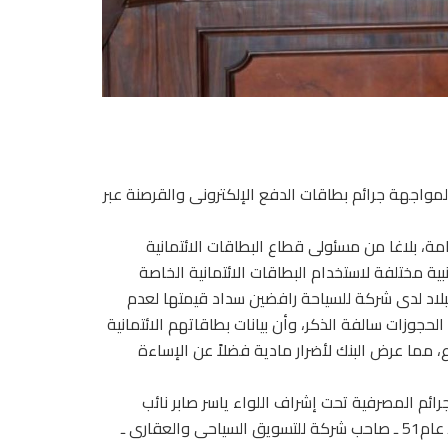
لمواجهة جرائم بطاقات الدفع الإلكترونى والقرصنة عبر
مة، بلاغا من مسئولى قطاع البطاقات الائتمانية
نبية مختلفة لاستخدام البطاقات الائتمانية الخاصة
لبلاد لدى شركة للسياحة رافضين سداد قيمتها لعدم
حجوزات سالفة الذكر، وأن بيانات بطاقاتهم الائتمانية
ع، مما عرض البنك لأضرار مادية فضلاً عن الإساءة
ائم المصرفية تحت إشراف اللواء ياسر صابر نائب
المدير العام أسفرت على أن وراء ارتكاب تلك الواقعة محمد.ح.ز ـ عام51 ـ صاحب شركة للتسويق السياحى والعقارى ـ