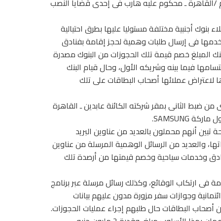
ب شركة للسياحة ـ مقيم /القاهرة ـ محكوم عليه هارب فى إحدى قضايا النصب
 بنوك أجنبية مختلفة مستوليا عليها بطرق احتيالية
ستخدمها فى إرسال طلبات وهمية لحجز إقامة بفنادق
لبنك المبلغ خصم قيمة تلك الحجوزات من البنوك مصدرة
تسامها فيما بينه وشريكه الأول، وحال قيام البنك
ها لاعتراض عملائها أصحاب البطاقات على تلك
ن ضبط الثانى بمقر شركته الكائنة عابدين ـ القاهرة
تبين أنهم محملون بالعديد من عناوين البريد
تها، والعديد من الرسائل الوهمية المرسلة من عناوين
فنادق وخدمات سياحية وخصم قيمتها من أرصدة تلك
دمة فى ارتكاب الوقائع، وكذلك رسائل مرسلة عبر برنامج
تمانية وجوازات سفر مزورة مدون عليهم بيانات
من أصحاب البطاقات حال طلبهم إجراء عمليات الحجوزات.