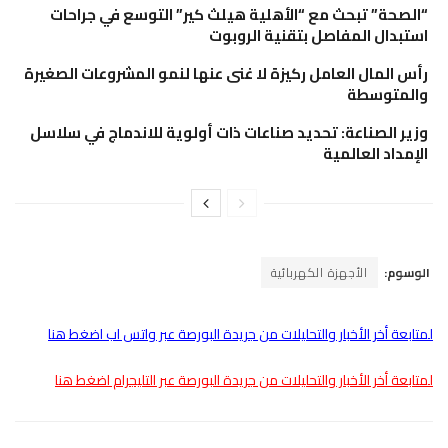
“الصحة” تبحث مع “الأهلية هيلث كير” التوسع في جراحات
استبدال المفاصل بتقنية الروبوت
رأس المال العامل ركيزة لا غنى عنها لنمو المشروعات الصغيرة
والمتوسطة
وزير الصناعة: تحديد صناعات ذات أولوية للاندماج في سلاسل
الإمداد العالمية
الوسوم:
الأجهزة الكهربائية
لمتابعة أخر الأخبار والتحليلات من جريدة البورصة عبر واتس اب اضغط هنا
لمتابعة أخر الأخبار والتحليلات من جريدة البورصة عبر التليجرام اضغط هنا