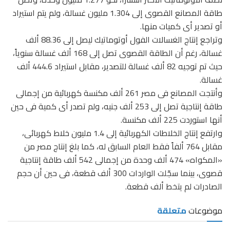
طاقة المصانع القصوى إلى 1.304 مليون غسالة، ولم يتم استيراد
أو تصدير أى كميات منها.
وتراجع إنتاج الغسالات الفول أوتوماتيك ليصل إلى 88.36 ألف
غسالة، رغم أن الطاقة القصوى تصل إلى 168 ألف غسالة سنوياً،
حيث تم توجيه 82 ألف غسالة للتصدير، مقابل استيراد 444.6 ألف
غسالة.
وأنتجت المصانع فى مصر 261 ألف مكنسة كهربائية من إجمالى
طاقة إنتاجية تصل إلى 253 ألف جنيه، ولم تصدر أى كمية فى حين
أنها استوردت 225 ألف مكنسة.
وارتفع إنتاج الخلاطات الكهربائية إلى 1.4 مليون خلاط كهربائى،
مقابل 764 ألفاً فقط العام السابق له، كما بلغ إنتاج مصر من
«المكواه» 474 ألف وحدة من إجمالى 542 ألف طاقة إنتاجية
قصوى، بينما سجّلت الواردات 300 ألف قطعة، فى حين أن حجم
الصادرات لم يتخط ألف قطعة.
موضوعات
متعلقة