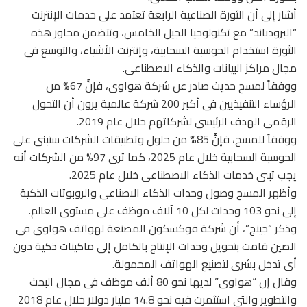
أشار إلى أن الثورة الصناعية الرابعة تعتمد على خدمات الإنترنت
“البرودباند” مع تكنولوجيا الجيل الخامس، وتتضمن محاور هذه
الثورة استخدام الحوسبة السحابية، وإنترنت الأشياء، والتوسع فى
مجال مراكز البيانات والذكاء الاصطناعى.
ووفقاً لمسح حديث صادر عن شركة هواوى، فإنَّ 67% من
الرؤساء التنفيذيين فى أكبر 200 شركة عالمية يرون أن التحول
الرقمى الهدف الرئيسى لشركاتهم خلال عام 2019.
ووفقاً للمسح، فإنَّ 85% من حلول وتطبيقات الشركات ستبنى على
الحوسبة السحابية خلال عام 2025، كما ترى 97% من الشركات أنه
يجب تبنى خدمات الذكاء الاصطناعى خلال عام 2025.
وأظهر المسح وصول وحدات الذكاء الاصناعى والروبوتات الذكية
إلى نحو 103 وحدات لكل 10 آلاف موظف على مستوى العالم.
وذكر “جينج”، أن شركة فوكسكون المصنعة لهواتف هواوى فى
الصين قامت بتحويل وحدات الإنتاج بالكامل إلى ماكينات ذكية دون
أى تدخل بشرى لتصنيع الهواتف المحمولة.
وقال إن “هواوى” لديها نحو 80 ألف موظف فى مجال البحث
والتطوير والتى استثمرت فيه نحو 14.8 مليار دولار خلال عام 2018