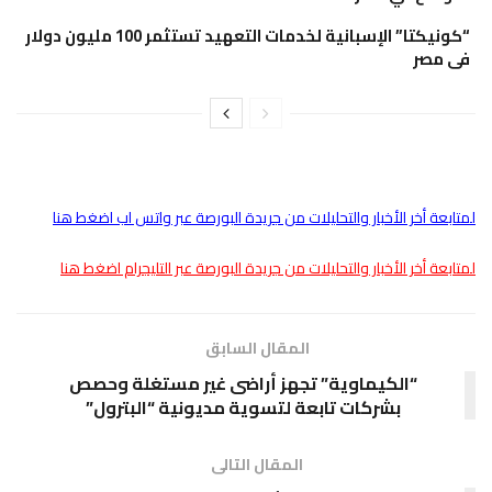
“كونيكتا” الإسبانية لخدمات التعهيد تستثمر 100 مليون دولار
فى مصر
لمتابعة أخر الأخبار والتحليلات من جريدة البورصة عبر واتس اب اضغط هنا
لمتابعة أخر الأخبار والتحليلات من جريدة البورصة عبر التليجرام اضغط هنا
المقال السابق
“الكيماوية” تجهز أراضى غير مستغلة وحصص
بشركات تابعة لتسوية مديونية “البترول”
المقال التالى