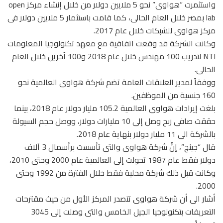
واستثمرت “هواوى” نحو 5 ملايين دولار من خلال إنشاء مركز open
lab بمصر خلال العام الحالى، كما قامت باستثمار 5 ملايين دولار فى
مركز هواوى للشبكات خلال عام 2017.
وكانت الشركة قد وقعت اتفاقية مع معهد تكنولوجيا المعلومات
NTI لتدريب 100 مهندس خلال عام 2018 و100 آخرين خلال العام
الحالى.
ووفقاً لمدير العلاقات العامة تضم شركة هواوى العالمية نحو
160 جنسية من الموظفين.
بلغت إيرادات هواوى العالمية 105.2 مليار دولار عام 2018، بينما
حققت صافى ربح وصل إلى 10 مليارات دولار، ووصل حجم السيولة
بالشركة الى 11 مليار دولار بنهاية عام 2018.
قال “جينج”، إنَّ شركة هواوى والتى تأسست برأسمال 3 آلاف
دولار فقط عام 1987 تحولت إلى العالمية عام 2000 وحتى 2010،
وكانت قبل ذلك شركة محلية فقط خلال الفترة من 1992 وحتى
2000.
أشار الى أن شركة هواوى تتصدر المركز الأول من حيث مقترحات
التعريفات بتكنولوجيا الجيل الخامس والتى وصلت إلى 3045