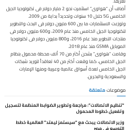
تعريفاً.
أضاف أن “هواوى” استثمرت نحو 2 مليار دولار فى تكنولوجيا الجيل
الخامس 5G خلال 10 سنوات وتحديداً بداية من 2009.
وتوزعت الاستثمارات ما بين 600 مليون دولار فى البحث والتطوير
لتكنولوجيا الجيل الخامس منذ عام 2009، و600 مليون دولار فى
منتجات التطوير منذ عام 2016، و800 مليون دولار فى تكنولوجيا
الموبايل GSMA منذ عام 2018.
وقامت “هواوى” بشحن أكثر من 70 ألف محطة محمول بنظام
الجيل الخامس، كما وقعت أكثر من 40 تعاقداً لتوريد شبكات
الجيل الخامس لعدة أسواق عالمية وعربية ومنها الإمارات
والسعودية والبحرين.
موضوعات
متعلقة
“تنظيم الاتصالات”: مراجعة وتطوير الضوابط المنظمة لتسجيل
وتفعيل خطوط المحمول
وزير الاتصالات يبحث مع “سيستمز ليمتد” العالمية خطط
التوسع في مصر