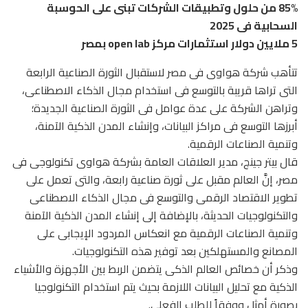
85% من حلول وتطبيقات الشركات تبنى على الحوسبة
السحابية فى 2025
5 ملايين دولار استثمارات مركز open lab بمصر
تتأهب شركة هواوى فى مصر لاستقبال الثورة الصناعية الرابعة
التى تراها قريبة بالتوسع فى استخدام مجال الذكاء الاصطناعى،
وتراهن الشركة على عدة عوامل فى الثورة الصناعية الجديدة؛
أبرزها التوسع فى مراكز البيانات، وإنشاء المدن الذكية الآمنة،
وتنمية الصناعات الرقمية.
قال بيتر جينج، مدير العلاقات العامة بشركة هواوى تكنولوجى فى
مصر، إنَّ العالم مقبل على ثورة صناعية رابعة، والتى تعمل على
تطوير الاقتصاد الرقمى والتوسع فى مجال الذكاء الاصطناعى
والتكنولوجيات الحديثة، بالإضافة إلى إنشاء المدن الذكية الآمنة
وتنمية الصناعات الرقمية مع انعكاس المردود الإيجابى على
المصانع والمستهلكين بعد توفير هذه التكنولوجيات.
وذكر أن خصائص العالم الذكى يتضمن الربط بين الأجهزة والأشياء
الذكية مع تحليل البيانات اللازمة بحيث يتم استخدام التكنولوجيا
بصورة أمثل ووفقاً للطلب الفعلى.