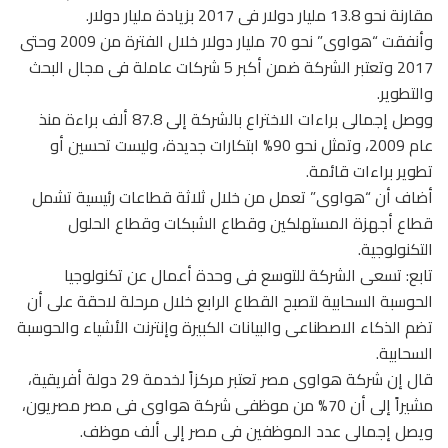
مقارنة نحو 13.8 مليار دولار فى 2017 بزيادة مليار دولار.
وأنفقت “هواوى” نحو 70 مليار دولار خلال الفترة من 2009 وحتى
2017 وتعتبر الشركة ضمن أكبر 5 شركات عاملة فى مجال البحث
والتطوير.
ووصل إجمالى براءات الاختراع بالشركة إلى 87.8 ألف براءة منذ
عام 2009، وتمثل نحو 90% ابتكارات جديدة، وليست تحسين أو
تطوير براءات قائمة.
أضاف أن “هواوى” تعمل من خلال ثلاثة قطاعات رئيسية تشمل
قطاع أجهزة المستهلكين وقطاع الشبكات وقطاع الحلول
التكنولوجية.
تابع: تسعى الشركة للتوسع فى وحدة أعمال عن تكنولوجيا
الحوسبة السحابية لتصبح القطاع الرابع خلال مرحلة لاحقة على أن
تضم الذكاء الاصطناعى والبيانات الكبيرة وإنترنت الأشياء والحوسبة
السحابية.
قال إن شركة هواوى مصر تعتبر مركزاً لخدمة 29 دولة أفريقية،
مشيراً إلى أن 70% من موظفى شركة هواوى فى مصر مصريون،
ويصل إجمالى عدد الموظفين فى مصر إلى ألف موظف.