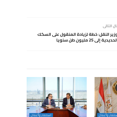
ل التالى
زير النقل: خطة لزيادة المنقول على السكك
لحديدية إلى 25 مليون طن سنويا
تثمار وأعمال
استثمار وأعمال