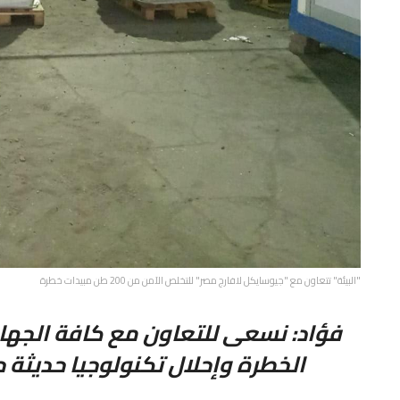
"البيئة" تتعاون مع "جيوسايكل لافارج مصر" للتخلص الآمن من 200 طن مبيدات خطرة
فؤاد: نسعى للتعاون مع كافة الجها
الخطرة وإحلال تكنولوجيا حديثة