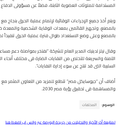
المستدامة للملوثات العضوية الثابتة، فضلاً عن مسؤولى الدفاع
ويتم أخذ جميع الإجراءات الوقائية لإتمام عملية الحرق بنجاح 
بالمصنع، وتجهيز القائمين بمعدات الوقاية الشخصية والمعدة خ
بالمصنع وعلى وضع الاستعداد طوال فترة عملية الحرق تنفيذاً لمم
وقال نيلز لدينيك المدير العام للشركة “نفتخر بمواصلة دعم مساعى
الآمنة والسريعة للتخلص من النفايات الضارة فى مختلف أنحاء الج
السلبية التى قد تنتج عن سوء إدارة النفايات”.
أضاف أن “جيوسايكل مصر” تتطلع للمزيد من التعاون المثمر مع الوز
والمساهمة فى تحقيق رؤية مصر 2030.
الوسوم:
المخلفات
لمتابعة أخر الأخبار والتحليلات من جريدة البورصة عبر واتس اب اضغط هنا