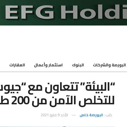
البورصة والشركات
البنوك
استثمار وأعمال
العقارات
م
“البيئة” تتعاون مع “جيو
للتخلص الآمن من 200 طن مبيدات خطرة
كتب :
البورصة خاص
الأحد 9 مايو 2021