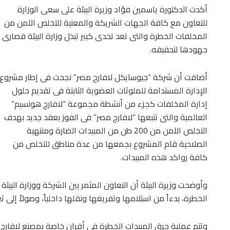
أكدت الدكتورة ياسمين فؤاد وزيرة البيئة على سعى الوزارة
للتعاون مع كافة الجهات الشريكة والمعنية للتخلص الآمن من
المخلفات الخطرة والتى تعد تحدى كبير تبذل وزارة البيئة قصارى
جهودها لتحقيقه.
أضافت أن شركة “جيوسايكل لافارج مصر” نجحت فى إطار مشروع
الإدارة المستدامة للملوثات العضوية الثابتة فى تقديم حلول
إدارة المخلفات كجزء من أنشطة مجموعة “لافارج هولسيم”
العالمية والتى تتبعها “لافارج مصر” فى الفوز بعقد جديد بهدف
التخلص الآمن من 200 طن من المبيدات الضارة ومنتهية
الصلاحية قام المشروع بجمعها من عدة مناطق للتخلص من
كافة رواكد هذه المبيدات.
وأوضحت وزيرة البيئة أن التعاون المثمر بين الشركة ووزارة الب
الخطرة، بدءاً من استلامها وتفريغها ونقلها داخلياً، وصولاً إلى ت
وتتم عملية حرق المبيدات الخطرة فى أفران خاصة بمصنع لافارج