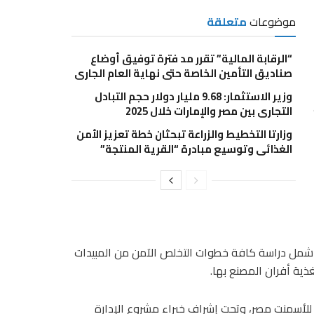
موضوعات
متعلقة
“الرقابة المالية” تقرر مد فترة توفيق أوضاع
صناديق التأمين الخاصة حتى نهاية العام الجاري
وزير الاستثمار: 9.68 مليار دولار حجم التبادل
التجاري بين مصر والإمارات خلال 2025
وزارتا التخطيط والزراعة تبحثان خطة تعزيز الأمن
الغذائي وتوسيع مبادرة “القرية المنتجة”
يئة شمل دراسة كافة خطوات التخلص الآمن من المبيدات
غذية أفران المصنع بها.
 للأسمنت مصر، وتحت إشراف خبراء مشروع الإدارة