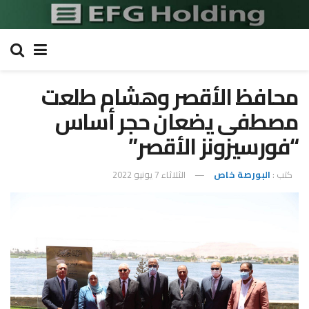
محافظ الأقصر وهشام طلعت
مصطفى يضعان حجر أساس
“فورسيزونز الأقصر”
كتب :
البورصة خاص
الثلاثاء 7 يونيو 2022