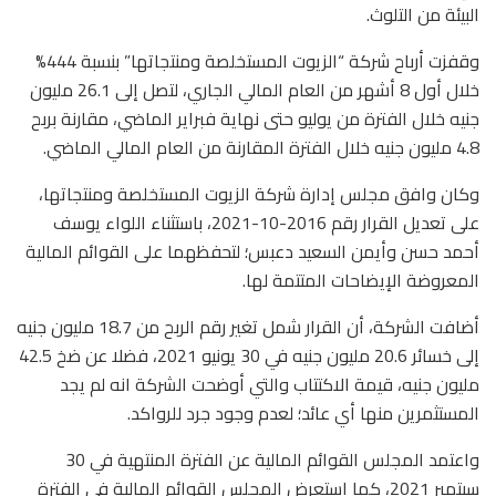
البيئة من التلوث.
وقفزت أرباح شركة “الزيوت المستخلصة ومنتجاتها” بنسبة 444%
خلال أول 8 أشهر من العام المالي الجاري، لتصل إلى 26.1 مليون
جنيه خلال الفترة من يوليو حتى نهاية فبراير الماضي، مقارنة بربح
4.8 مليون جنيه خلال الفترة المقارنة من العام المالي الماضي.
وكان وافق مجلس إدارة شركة الزيوت المستخلصة ومنتجاتها،
على تعديل القرار رقم 2016-10-2021، باستثناء اللواء يوسف
أحمد حسن وأيمن السعيد دعبس؛ لتحفظهما على القوائم المالية
المعروضة الإيضاحات المتتمة لها.
أضافت الشركة، أن القرار شمل تغير رقم الربح من 18.7 مليون جنيه
إلى خسائر 20.6 مليون جنيه في 30 يونيو 2021، فضلا عن ضخ 42.5
مليون جنيه، قيمة الاكتتاب والتي أوضحت الشركة انه لم يجد
المستثمرين منها أي عائد؛ لعدم وجود جرد للرواكد.
واعتمد المجلس القوائم المالية عن الفترة المنتهية في 30
سبتمبر 2021، كما استعرض المجلس القوائم المالية في الفترة