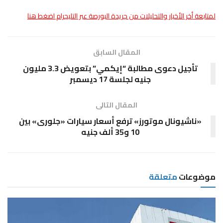
لمتابعة أخر الأخبار والتحليلات من جريدة البورصة عبر التليجرام اضغط هنا
المقال السابق
تأجيل دعوى مطالبة “إيكمي” بتعويض 3.3 مليون
جنيه لجلسة 17 ديسمبر
المقال التالى
«ناشيونال موتورز» ترفع أسعار سيارات «جلورى» بين
10 و35 ألف جنيه
موضوعات
متعلقة