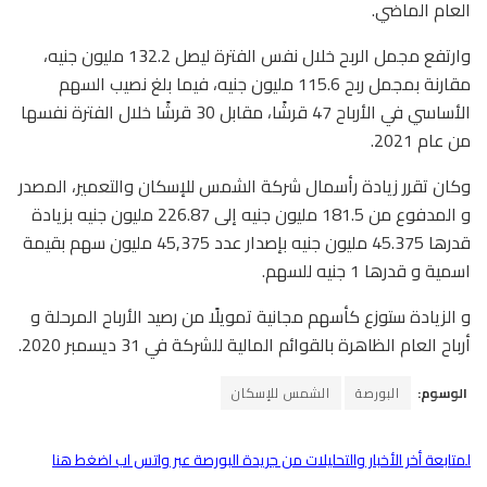
العام الماضي.
وارتفع مجمل الربح خلال نفس الفترة ليصل 132.2 مليون جنيه،
مقارنة بمجمل ربح 115.6 مليون جنيه، فيما بلغ نصيب السهم
الأساسي في الأرباح 47 قرشًا، مقابل 30 قرشًا خلال الفترة نفسها
من عام 2021.
وكان تقرر زيادة رأسمال شركة الشمس للإسكان والتعمير، المصدر
و المدفوع من 181.5 مليون جنيه إلى 226.87 مليون جنيه بزيادة
قدرها 45.375 مليون جنيه بإصدار عدد 45,375 مليون سهم بقيمة
اسمية و قدرها 1 جنيه للسهم.
و الزيادة ستوزع كأسهم مجانية تمويلًا من رصيد الأرباح المرحلة و
أرباح العام الظاهرة بالقوائم المالية للشركة في 31 ديسمبر 2020.
الوسوم:
البورصة
الشمس للإسكان
لمتابعة أخر الأخبار والتحليلات من جريدة البورصة عبر واتس اب اضغط هنا