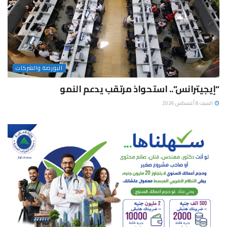
البورصة والشركات
“إيجيترانس”.. استحواذ مرتقب يدعم النمو
السبت 8 أغسطس 2026