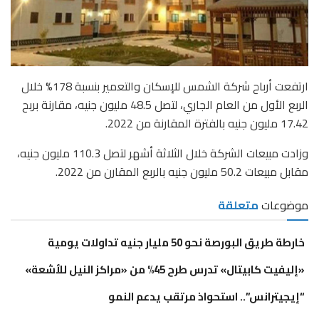
ارتفعت أرباح شركة الشمس للإسكان والتعمير بنسبة 178% خلال
الربع الأول من العام الجاري، لتصل 48.5 مليون جنيه، مقارنة بربح
17.42 مليون جنيه بالفترة المقارنة من 2022.
وزادت مبيعات الشركة خلال الثلاثة أشهر لتصل 110.3 مليون جنيه،
مقابل مبيعات 50.2 مليون جنيه بالربع المقارن من 2022.
موضوعات
متعلقة
خارطة طريق البورصة نحو 50 مليار جنيه تداولات يومية
«إليفيت كابيتال» تدرس طرح 45% من «مراكز النيل للأشعة»
“إيجيترانس”.. استحواذ مرتقب يدعم النمو