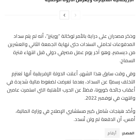
وذكر مصدران على دراية بالأمر لوكالة “رويترز”، أنه لم يتم سداد
المدفوعات لحاملي السندات حتى نهاية الجمعة الثاني والعشرين
من ديسمبر، وهو آخر يوم عمل مصرفي دولي قبل انتهاء فترة
السماح.
وفي وقت سابق هذا الشهر، أعلنت الدولة الإفريقية أنها تعتزم
التخلف رسميًا عن السداد، بعدما تعرضت لضغوط مالية شديدة في
أعقاب جائحة كورونا، فضلاً عن الحرب الأهلية التي استمرت عامين
وانتهت في نوفمبر 2022.
وأكد هينجات شامل كبير مستشاري الإصلاح في وزارة المالية،
أمس، أن الدفعة لم ولن تُسدد.
المصدر:
أرقام