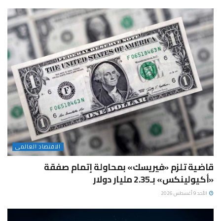
الاقتصاد العالمى
قاضية تلزم «فيريسك» بمحاولة إتمام صفقة
«أكيولينكس» بـ2.35 مليار دولار
الأحد 9 أغسطس 2026