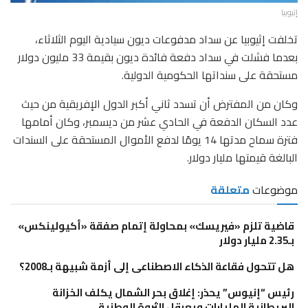
إثيوبيا
تخلفت إثيوبيا عن سداد مدفوعات ديون سيادية اليوم الثلاثاء،
بعدما فشلت في سداد دفعة فائدة ديون بقيمة 33 مليون دولار
مستحقة على سنداتها الحكومية الدولية.
وكان من المفترض أن تسدد ثاني أكبر الدول الإفريقية من حيث
عدد السكان الدفعة في الحادي عشر من ديسمبر، وكان أمامها
فترة سماح مدتها 14 يومًا لدفع الأموال المستحقة على السندات
البالغة قيمتها مليار دولار.
موضوعات
متعلقة
قاضية تلزم «فيريسك» بمحاولة إتمام صفقة «أكيولينكس»
بـ2.35 مليار دولار
هل تتحول فقاعة الذكاء الاصطناعى إلى أزمة شبيهة بـ2008؟
رئيس “إنيوس” يحذر: إغلاق بحر الشمال يكلف الخزانة
البريطانية المليارات ويعرقل الثروة الوطنية