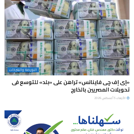
البورصة والشركات
«إى إف چى فاينانس» تراهن على «بلد» للتوسع فى
تحويلات المصريين بالخارج
الأربعاء 5 أغسطس 2026