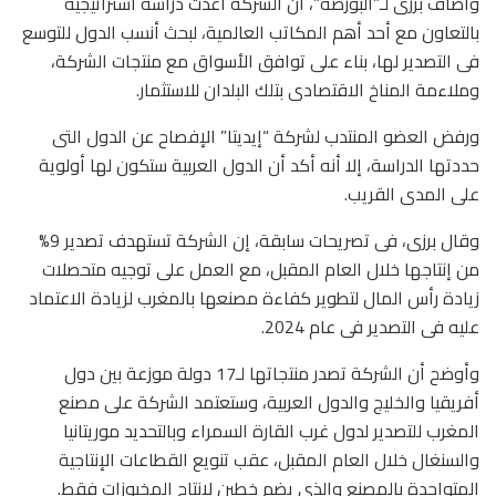
وأضاف برزى لـ”البورصة”، أن الشركة أعدت دراسة استراتيجية
بالتعاون مع أحد أهم المكاتب العالمية، لبحث أنسب الدول للتوسع
فى التصدير لها، بناء على توافق الأسواق مع منتجات الشركة،
وملاءمة المناخ الاقتصادى بتلك البلدان للاستثمار.
ورفض العضو المنتدب لشركة “إيديتا” الإفصاح عن الدول التى
حددتها الدراسة، إلا أنه أكد أن الدول العربية ستكون لها أولوية
على المدى القريب.
وقال برزى، فى تصريحات سابقة، إن الشركة تستهدف تصدير 9%
من إنتاجها خلال العام المقبل، مع العمل على توجيه متحصلات
زيادة رأس المال لتطوير كفاءة مصنعها بالمغرب لزيادة الاعتماد
عليه فى التصدير فى عام 2024.
وأوضح أن الشركة تصدر منتجاتها لـ17 دولة موزعة بين دول
أفريقيا والخليج والدول العربية، وستعتمد الشركة على مصنع
المغرب للتصدير لدول غرب القارة السمراء وبالتحديد موريتانيا
والسنغال خلال العام المقبل، عقب تنويع القطاعات الإنتاجية
المتواجدة بالمصنع والذى يضم خطين لإنتاج المخبوزات فقط.