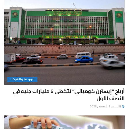
البورصة والشركات
أرباح “إيسترن كومباني” تتخطى 6 مليارات جنيه في
النصف الأول
الخميس 6 أغسطس 2026