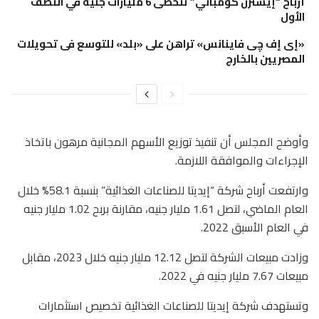
أرباح “إيسترن كومباني” تتخطى 6 مليارات جنيه في النصف
الأول
«إى إف چى فاينانس» تراهن على «بلد» للتوسع فى تحويلات
المصريين بالخارج
وأوضح المجلس أن تنفيذ توزيع الأسهم المجانية مرهون باتخاذ
الإجراءات والموافقة اللازمة.
وارتفعت أرباح شركة “إيديتا للصناعات الغذائية” بنسبة 58.1% خلال
العام الماضي، لتصل 1.61 مليار جنيه، مقارنة بربح 1.02 مليار جنيه
في العام الأسبق 2022.
وزادت مبيعات الشركة لتصل 12.12 مليار جنيه خلال 2023، مقابل
مبيعات 7.67 مليار جنيه في 2022.
وتستهدف شركة إيديتا للصناعات الغذائية تخصيص استثمارات