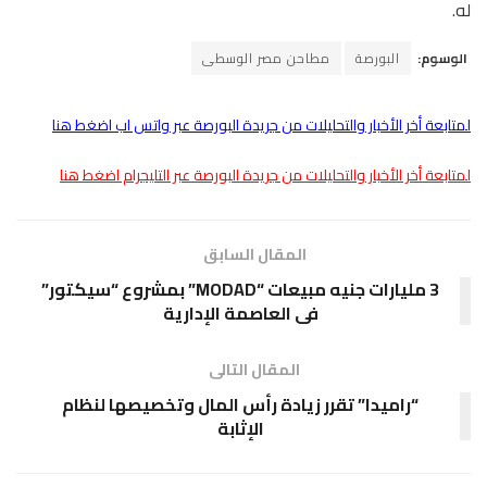
له.
الوسوم:
البورصة
مطاحن مصر الوسطى
لمتابعة أخر الأخبار والتحليلات من جريدة البورصة عبر واتس اب اضغط هنا
لمتابعة أخر الأخبار والتحليلات من جريدة البورصة عبر التليجرام اضغط هنا
المقال السابق
3 مليارات جنيه مبيعات “MODAD” بمشروع “سيكتور”
فى العاصمة الإدارية
المقال التالى
“راميدا” تقرر زيادة رأس المال وتخصيصها لنظام
الإثابة