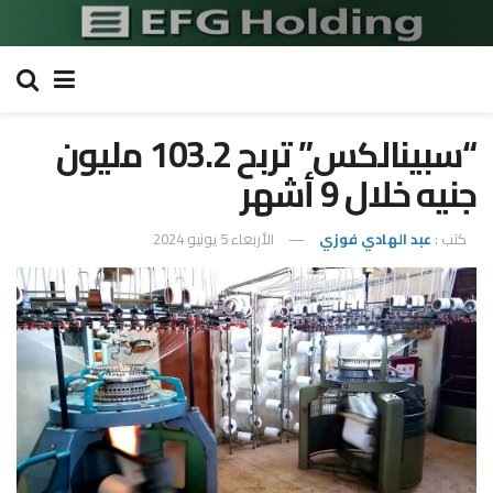
“سبينالكس” تربح 103.2 مليون
جنيه خلال 9 أشهر
كتب :
عبد الهادي فوزي
الأربعاء 5 يونيو 2024