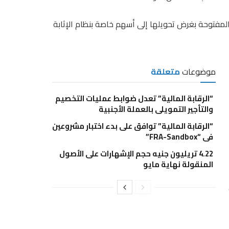
مفتوحة بغرض تحويلها إلى أسهم خاصة بنظام الإثابة
موضوعات
متعلقة
“الرقابة المالية” تعدل ضوابط عمليات التخصيم
والتأجير التمويلي بالعملة الأجنبية
“الرقابة المالية” توافق على بدء اختبار مشروعين
في “FRA-Sandbox”
4.22 تريليون جنيه حجم الإشهارات على الأصول
المنقولة نهاية مايو