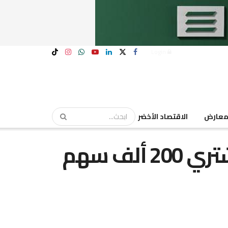
Login
عارض
الاقتصاد الأخضر
“مستشفى كليوباترا” تشتري 200 ألف سهم