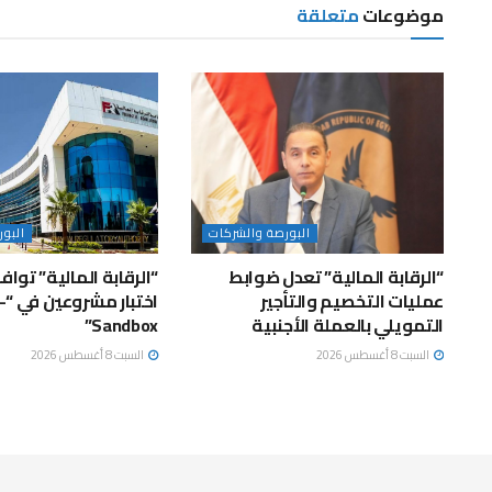
موضوعات
متعلقة
البورصة والشركات
البو
“الرقابة المالية” تعدل ضوابط
“الرقابة المالية” توا
عمليات التخصيم والتأجير
اختب
التمويلي بالعملة الأجنبية
Sandbox”
السبت 8 أغسطس 2026
السبت 8 أغسطس 2026