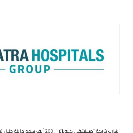
اشترت شركة “مستشفى كليوباترا”، 200 ألف سهم خزينة خلال تعاملات جلسة أمس الأربعاء.