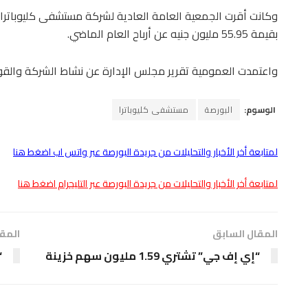
وكانت أقرت الجمعية العامة العادية لشركة مستشفى كليوباترا، 
بقيمة 55.95 مليون جنيه عن أرباح العام الماضي.
واعتمدت العمومية تقرير مجلس الإدارة عن نشاط الشركة والقوائ
الوسوم:
البورصة
مستشفى كليوباترا
لمتابعة أخر الأخبار والتحليلات من جريدة البورصة عبر واتس اب اضغط هنا
لمتابعة أخر الأخبار والتحليلات من جريدة البورصة عبر التليجرام اضغط هنا
المقال السابق
المقا
“إي إف جي” تشتري 1.59 مليون سهم خزينة
“