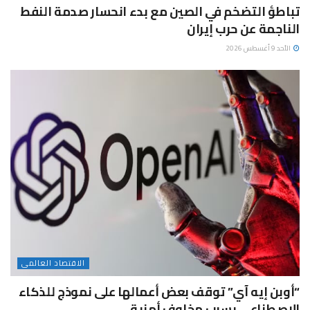
تباطؤ التضخم في الصين مع بدء انحسار صدمة النفط
الناجمة عن حرب إيران
الأحد 9 أغسطس 2026
الاقتصاد العالمى
“أوبن إيه آي” توقف بعض أعمالها على نموذج للذكاء
الاصطناعي بسبب مخاوف أمنية