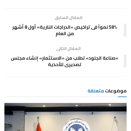
المقال السابق
58% نمواً فى تراخيص «الدراجات النارية» أول 8 أشهر
من العام
المقال التالى
«صناعة الجلود» تطلب من «الاستثمار» إنشاء مجلس
تصديرى للأحذية
موضوعات
متعلقة