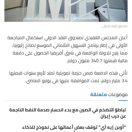
صندوق النقد الدولى
أعلن المجلس التنفيذي لصندوق النقد الدولي استكمال المراجعة
الأولى في إطار برنامج التسهيل الائتماني الموسع لصالح إثيوبيا،
مما يتيح للدولة الواقعة في شرق أفريقيا الحصول على دفعة
مالية قيمتها 340.7 مليون دولار.
تأتي هذه الدفعة ضمن حزمة تمويلية تمتد لأربع سنوات قيمتها
3.4 مليار دولار، تمت الموافقة عليها في يوليو الماضي.
موضوعات
متعلقة
تباطؤ التضخم في الصين مع بدء انحسار صدمة النفط الناجمة
عن حرب إيران
“أوبن إيه آي” توقف بعض أعمالها على نموذج للذكاء