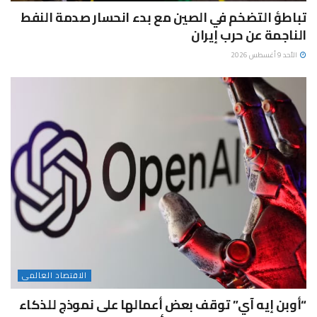
تباطؤ التضخم في الصين مع بدء انحسار صدمة النفط
الناجمة عن حرب إيران
الأحد 9 أغسطس 2026
الاقتصاد العالمى
“أوبن إيه آي” توقف بعض أعمالها على نموذج للذكاء