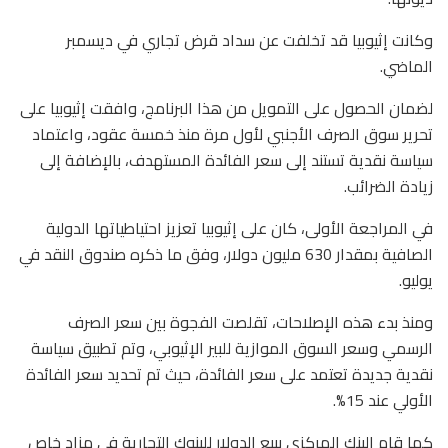
وكانت إثيوبيا قد تخلفت عن سداد قرض تجاري في ديسمبر
الماضي.
لضمان الحصول على التمويل من هذا البرنامج، وافقت إثيوبيا على
تحرير سوق الصرف الأجنبي لأول مرة منذ خمسة عقود، واعتماد
سياسة نقدية تستند إلى سعر الفائدة المستهدف، بالإضافة إلى
زيادة الضرائب.
في المراجعة الأولى، كان على إثيوبيا تعزيز احتياطياتها الدولية
الصافية بمقدار 630 مليون دولار، وفق ما ذكره صندوق النقد في
يوليو.
ومنذ بدء هذه الإصلاحات، تقلصت الفجوة بين سعر الصرف
الرسمي وسعر السوق الموازية للبير الإثيوبي، وتم تطبيق سياسة
نقدية جديدة تعتمد على سعر الفائدة، حيث تم تحديد سعر الفائدة
الأولي عند 15%.
كما قام البنك المركزي ببيع الدولار للبنوك التجارية في مزاد خاص