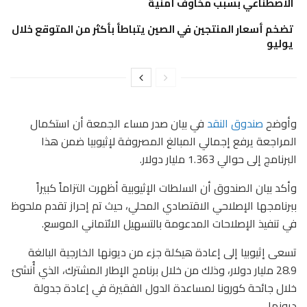
الاصطناعي بسبب مخاوف أمنية
تضخم أسعار المنتجين في الصين يتباطأ بأكثر من المتوقع خلال
يوليو
وأوضح
صندوق النقد
في بيان صدر مساء الجمعة أن استكمال
المراجعة يرفع إجمالي المبالغ المصروفة لإثيوبيا ضمن هذا
البرنامج إلى حوالي 1.363 مليار دولار.
وأكد بيان الصندوق أن السلطات الإثيوبية أظهرت التزاماً كبيراً
ببرنامجها الإصلاحي الاقتصادي المحلي، حيث تم إحراز تقدم ملحوظ
في تنفيذ الإصلاحات المدعومة بالتسهيل الائتماني الموسع.
تسعى إثيوبيا إلى إعادة هيكلة جزء من ديونها الخارجية البالغة
28.9 مليار دولار، وذلك من خلال برنامج الإطار المشترك، الذي أُنشئ
خلال جائحة كورونا لمساعدة الدول الفقيرة في إعادة جدولة
ديونها.