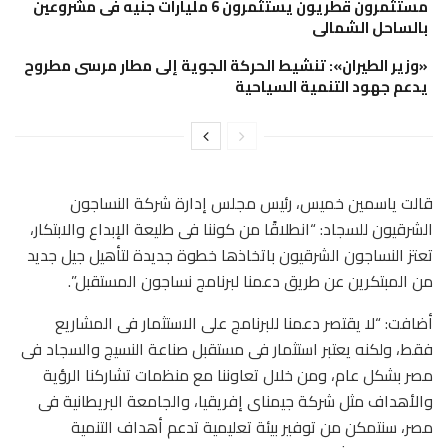
مستثمرون قطريون يستثمرون 6 مليارات جنيه فى مشروعين
بالساحل الشمالى
«وزير الطيران»: تنشيط الحركة الجوية إلى مطار مرسى مطروح
يدعم جهود التنمية السياحية
قالت ياسمين خميس، رئيس مجلس إدارة شركة النساجون
الشرقيون للسجاد: “انطلاقًا من كوننا فى طليعة الإبداع والابتكار،
تعتز النساجون الشرقيون باتخاذها خطوة جديدة لتأهيل جيل جديد
من المبتكرين عن طريق دعمنا لبرنامج نساجون المستقبل”.
أضافت: “لا يقتصر دعمنا للبرنامج على الاستثمار فى المشاريع
فقط، ولكنه يعتبر استثمار فى مستقبل صناعة النسيج والسجاد فى
مصر بشكل عام، ومن خلال تعاوننا مع منظمات تشاركنا الرؤية
والأهداف مثل شركة جيمناى إفريقيا، والجامعة البريطانية فى
مصر، سنتمكن من توفير بيئة تعليمية تدعم أهداف التنمية