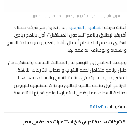
"النساجون الشرقيون" و"جيمناى أفريقيا" يطلقان برنامج "نساجون المستقبل"
أعلنت شركة
النساجون الشرقيون
عن تعاون مع شركة جيمناى
أفريقيا لإطلاق برنامج “نساجون المستقبل”، أول برنامج ريادى
ابتكارى مصمم لبناء نظام أعمال شامل لتعزيز ونمو صناعة النسيج
والسجاد والوظائف الداعمة لها.
ويهدف البرنامج إلى التوسع فى المجالات الجديدة والمبتكرة من
خلال برنامج متكامل لدعم الشباب وأصحاب الشركات الناشئة،
لتمكين جيل جديد رائد فى صناعة النسيج والسجاد، ويعد هذا
البرنامج أول منصة عالمية لإطلاق مبادرات مستقبلية للنهوض
بصناعة السجاد، مما يضمن استمرارها ونمو قدرتها التنافسية.
موضوعات
متعلقة
5 شركات هندية تدرس ضخ استثمارات جديدة فى مصر