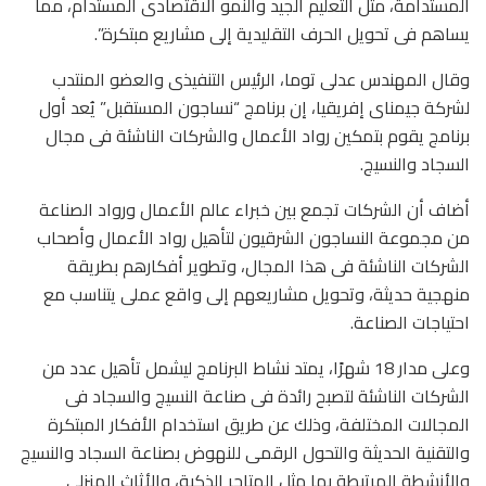
المستدامة، مثل التعليم الجيد والنمو الاقتصادى المستدام، مما
يساهم فى تحويل الحرف التقليدية إلى مشاريع مبتكرة”.
وقال المهندس عدلى توما، الرئيس التنفيذى والعضو المنتدب
لشركة جيمناى إفريقيا، إن برنامج “نساجون المستقبل” يُعد أول
برنامج يقوم بتمكين رواد الأعمال والشركات الناشئة فى مجال
السجاد والنسيج.
أضاف أن الشركات تجمع بين خبراء عالم الأعمال ورواد الصناعة
من مجموعة النساجون الشرقيون لتأهيل رواد الأعمال وأصحاب
الشركات الناشئة فى هذا المجال، وتطوير أفكارهم بطريقة
منهجية حديثة، وتحويل مشاريعهم إلى واقع عملى يتناسب مع
احتياجات الصناعة.
وعلى مدار 18 شهرًا، يمتد نشاط البرنامج ليشمل تأهيل عدد من
الشركات الناشئة لتصبح رائدة فى صناعة النسيج والسجاد فى
المجالات المختلفة، وذلك عن طريق استخدام الأفكار المبتكرة
والتقنية‏ الحديثة والتحول الرقمى للنهوض بصناعة السجاد والنسيج
والأنشطة المرتبطة بها مثل المتاجر الذكية، والأثاث المنزلى