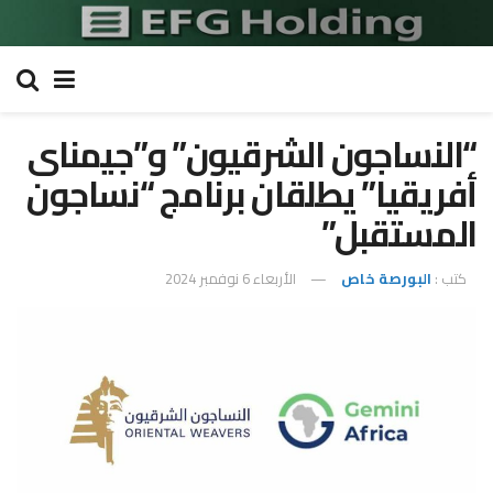
“النساجون الشرقيون” و”جيمناى
أفريقيا” يطلقان برنامج “نساجون
المستقبل”
كتب :
البورصة خاص
الأربعاء 6 نوفمبر 2024