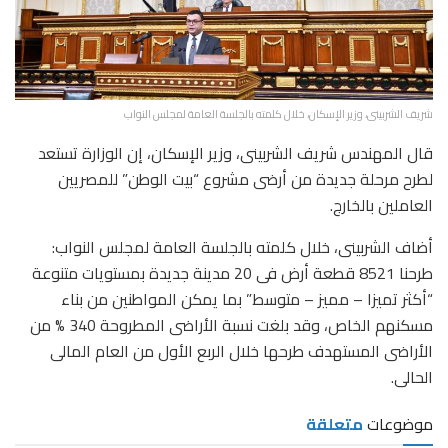
شريف الشربينى، وزير الإسكان، خلال كلمته بالجلسة العامة لمجلس النواب
قال المهندس شريف الشربينى، وزير الإسكان، إن الوزارة تستعد
لطرح مرحلة جديدة من أرضى مشروع “بيت الوطن” للمصريين
العاملين بالخارج.
أضاف الشربينى، خلال كلمته بالجلسة العامة لمجلس النواب:
طرحنا 8521 قطعة أرض فى 20 مدينة جديدة بمستويات متنوعة
“أكثر تميزا – مميز – متوسط” بما يمكن المواطنين من بناء
مسكنهم الخاص، وقد بلغت نسبة الأراضى المطروحة 340 % من
الأراضى المستهدف طرحها خلال الربع الأول من العام المالى
الحالى.
موضوعات
متعلقة