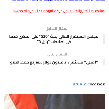
لمتابعة أخر الأخبار والتحليلات من جريدة البورصة عبر التليجرام اضغط هنا
المقال السابق
مجلس الاستقرار المالى يحث “G20” على المضى قدما
فى إصلاحات “بازل 3”
المقال التالى
“أمنلى” تستثمر 2.3 مليون دولار لتسريع خطط النمو
موضوعات
متعلقة