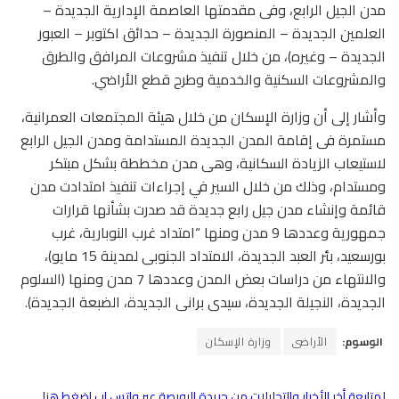
مدن الجيل الرابع، وفى مقدمتها العاصمة الإدارية الجديدة –
العلمين الجديدة – المنصورة الجديدة – حدائق اكتوبر – العبور
الجديدة – وغيره)، من خلال تنفيذ مشروعات المرافق والطرق
والمشروعات السكنية والخدمية وطرح قطع الأراضي.
وأشار إلى أن وزارة الإسكان من خلال هيئة المجتمعات العمرانية،
مستمرة فى إقامة المدن الجديدة المستدامة ومدن الجيل الرابع
لاستيعاب الزيادة السكانية، وهى مدن مخططة بشكل مبتكر
ومستدام، وذلك من خلال السير في إجراءات تنفيذ امتدادت مدن
قائمة وإنشاء مدن جيل رابع جديدة قد صدرت بشأنها قرارات
جمهورية وعددها 9 مدن ومنها “امتداد غرب النوبارية، غرب
بورسعيد، بئر العبد الجديدة، الامتداد الجنوبى لمدينة 15 مايو)،
والانتهاء من دراسات بعض المدن وعددها 7 مدن ومنها (السلوم
الجديدة، النجيلة الجديدة، سيدى برانى الجديدة، الضبعة الجديدة).
الوسوم:
الأراضى
وزارة الإسكان
لمتابعة أخر الأخبار والتحليلات من جريدة البورصة عبر واتس اب اضغط هنا