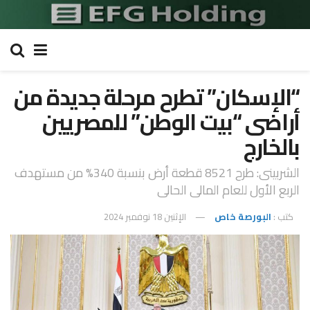
“الإسكان” تطرح مرحلة جديدة من
أراضى “بيت الوطن” للمصريين
بالخارج
الشربينى: طرح 8521 قطعة أرض بنسبة 340% من مستهدف
الربع الأول للعام المالى الحالى
كتب :
البورصة خاص
الإثنين 18 نوفمبر 2024