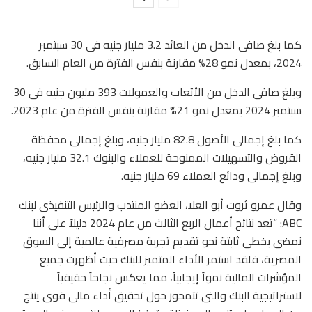
كما بلغ صافى الدخل من العائد 3.2 مليار جنيه فى 30 سبتمبر
2024، بمعدل نمو 28% مقارنة بنفس الفترة من العام السابق.
وبلغ صافى الدخل من الأتعاب والعمولات 393 مليون جنيه فى 30
سبتمبر 2024 بمعدل نمو 21% مقارنة بنفس الفترة من عام 2023.
كما بلغ إجمالى الأصول 82.8 مليار جنيه، وبلغ إجمالى محفظة
القروض والتسهيلات الممنوحة للعملاء والبنوك 32.1 مليار جنيه،
وبلغ إجمالى ودائع العملاء 69 مليار جنيه.
وقال عمرو ثروت أبو العلا، العضو المنتدب والرئيس التنفيذى لبنك
ABC: “تعد نتائج أعمال الربع الثالث من عام 2024 دليلاً على أننا
نمضى بخطى ثابتة نحو تقديم تجربة مصرفية عالمية إلى السوق
المصرية، فلقد استمر الأداء المتميز للبنك حيث أظهرت جميع
المؤشرات المالية نمواً إيجابياً، مما يعكس نجاحاً حقيقياً
لاستراتيجية البنك والتى تتمحور حول تحقيق أداء مالى قوى ينتج