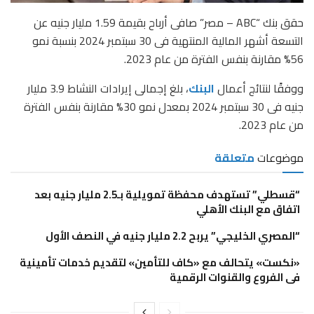
حقق بنك “ABC – مصر” صافى أرباح بقيمة 1.59 مليار جنيه عن
التسعة أشهر المالية المنتهية فى 30 سبتمبر 2024 بنسبة نمو
56% مقارنة بنفس الفترة من عام 2023.
ووفقًا لنتائج أعمال
البنك
، بلغ إجمالى إيرادات النشاط 3.9 مليار
جنيه فى 30 سبتمبر 2024 بمعدل نمو 30% مقارنة بنفس الفترة
من عام 2023.
موضوعات
متعلقة
“قسطلي” تستهدف محفظة تمويلية بـ2.5 مليار جنيه بعد
اتفاق مع البنك الأهلي
“المصري الخليجي” يربح 2.2 مليار جنيه في النصف الأول
«نكست» يتحالف مع «كاف للتأمين» لتقديم خدمات تأمينية
فى الفروع والقنوات الرقمية