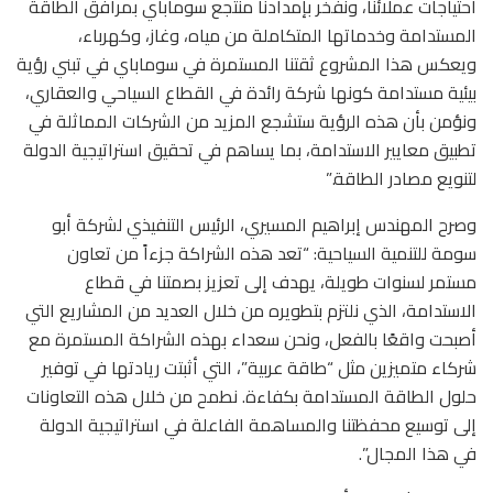
احتياجات عملائنا، ونفخر بإمدادنا منتجع سوماباي بمرافق الطاقة
المستدامة وخدماتها المتكاملة من مياه، وغاز، وكهرباء،
ويعكس هذا المشروع ثقتنا المستمرة في سوماباي في تبني رؤية
بيئية مستدامة كونها شركة رائدة في القطاع السياحي والعقاري،
ونؤمن بأن هذه الرؤية ستشجع المزيد من الشركات المماثلة في
تطبيق معايير الاستدامة، بما يساهم في تحقيق استراتيجية الدولة
لتنويع مصادر الطاقة.”
وصرح المهندس إبراهيم المسيري، الرئيس التنفيذي لشركة أبو
سومة للتنمية السياحية: “تعد هذه الشراكة جزءاً من تعاون
مستمر لسنوات طويلة، يهدف إلى تعزيز بصمتنا في قطاع
الاستدامة، الذي نلتزم بتطويره من خلال العديد من المشاريع التي
أصبحت واقعًا بالفعل، ونحن سعداء بهذه الشراكة المستمرة مع
شركاء متميزين مثل “طاقة عربية”، التي أثبتت ريادتها في توفير
حلول الطاقة المستدامة بكفاءة. نطمح من خلال هذه التعاونات
إلى توسيع محفظتنا والمساهمة الفاعلة في استراتيجية الدولة
في هذا المجال”.