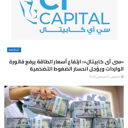
الطاقة
«سى آى كابيتال»: ارتفاع أسعار الطاقة يرفع فاتورة
الواردات ويؤجل انحسار الضغوط التضخمية
الخميس 6 أغسطس 2026