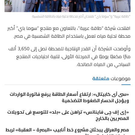
"طاقة عربية" و"سوما باي" تفتتحان أكبر محطة تحلية مياه بالطاقة الشمسية
افتتحت شركة “طاقة عربية”، بالتعاون مع منتجع “سوما باي” أكبر
محطة تحلية مياه تعمل باستخدام الطاقة الشمسية في مصر.
وأوضحت الشركة أن القدر الإنتاجية للمحطة تصل إلى 3,650 ألف
مترًا مكعبًا يوميًا في المرحلة الأولى، لتلبية احتياجيات المنتجع
السياحي من المياه الصالحة.
موضوعات
متعلقة
«سى آى كابيتال»: ارتفاع أسعار الطاقة يرفع فاتورة الواردات
ويؤجل انحسار الضغوط التضخمية
«إى إف چى فاينانس» تراهن على «بلد» للتوسع فى تحويلات
المصريين بالخارج
مصر والعراق يبحثان مشروع خط أنابيب «البصرة – العقبة» لربط