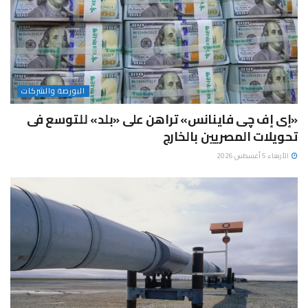
البورصة والشركات
«إى إف چى فاينانس» تراهن على «بلد» للتوسع فى
تحويلات المصريين بالخارج
الأربعاء 5 أغسطس 2026