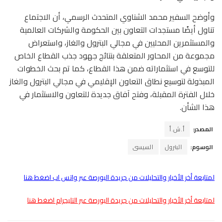
وأوضح السفير محمد الشناوي المتحدث الرسمي، أن الاجتماع
تناول أيضًا مستجدات التعاون بين الحكومة والشركات العالمية
والمستثمرين المحليين في مجالي البترول والغاز، واستعراض
مجموعة من المحاور المتعلقة بنتائج جهود جذب القطاع الخاص
للتوسع في استثماراته ضمن هذا القطاع، كما تم بحث الخطوات
المبذولة لتوسيع نطاق التعاون الإقليمي في مجالي البترول والغاز
خلال الفترة المقبلة، وفتح آفاق جديدة للتعاون والاستثمار في
هذا الشأن.
المصدر:
أ.ش.أ
الوسوم:
البترول
السيسى
لمتابعة أخر الأخبار والتحليلات من جريدة البورصة عبر واتس اب اضغط هنا
لمتابعة أخر الأخبار والتحليلات من جريدة البورصة عبر التليجرام اضغط هنا