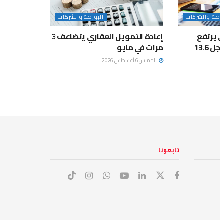
رصة والشركات
البورصة والشركات
 يرتفع
إعادة التمويل العقاري يتضاعف 3
17.5% خلال مايو ويسجل 13.6
مرات في مايو
الخميس 6 أغسطس 2026
تابعونا