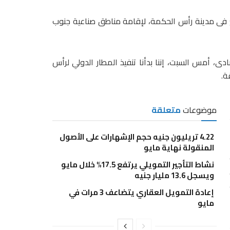
مربع فى مدينة رأس الحكمة، لإقامة مناطق صناعية جنوب
ادى، أمس السبت، إننا بدأنا تنفيذ المطار الدولي لرأس
ة.
ضمن 4
موضوعات
متعلقة
4.22 تريليون جنيه حجم الإشهارات على الأصول
المنقولة نهاية مايو
نشاط التأجير التمويلي يرتفع 17.5% خلال مايو
ويسجل 13.6 مليار جنيه
إعادة التمويل العقاري يتضاعف 3 مرات في
مايو