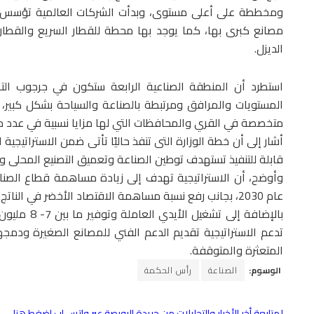
ومخططة على أعلى مستوى، وبدأت الشركات العالمية تؤسس
مصانع كبرى بها، كما يوجد بها محطة للقطار السريع والقطار
الديزل.
استطرد أن المنطقة الصناعية الرابعة ستكون في جرجوب ا
المستويات والمرافق ومرتبطة بالصناعة والسياحة بشكل كبير، م
متخصصة في القري والمحافظات التي لها مزايا نسبية في عدد م
قابلة للتنفيذ تستهدف توطين الصناعة وتعميق التصنيع المحلى 
عام 2030، بجانب رفع نسبة مساهمة الاقتصاد الأخضر في الناتج المحلي الإجمالي إلى 5% في الصناعات الخضراء.
بالإضافة إلى
تدعم الاستراتيجية تقديم الدعم الفني للمصانع الصغيرة ودم
المتعثرة والمتوقفة.
الوسوم:
الصناعة
رأس الحكمة
لمتابعة أخر الأخبار والتحليلات من جريدة البورصة عبر واتس اب اضغط هنا