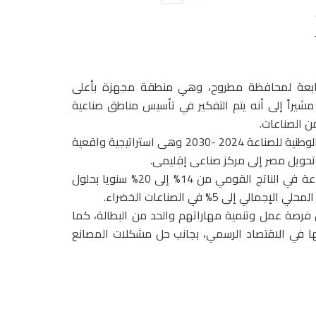
لتابعة لمحافظة مطروح، وهي منطقة مجهزة بأعلى
شيراً إلى أنه يتم التفكير في تأسيس مناطق صناعية
ن الصناعات.
أشار إلى أن خطة الوزارة التى تنفذ حاليًا تأتى ضمن الاستراتيجية الوطنية للصناعة 2024 -2030 وهى استراتيجية واقعية
وتحويل مصر إلى مركز صناعى إقليمى.
وأوضح، أن الاستراتيجية تهدف إلى زيادة مساهمة قطاع الصناعة في الناتج القومي من 14% إلى 20% سنويا بحلول
 تشغيل الأيدي العاملة وتوفير ما بين 7- 8 مليون فرصة عمل وتنمية مهاراتهم والحد من البطالة، كما
جها في الاقتصاد الرسمي، بجانب حل مشكلات المصانع