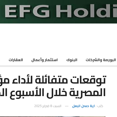
البورصة والشركات
البنوك
استثمار وأعمال
العقارات
م
توقعات متفائلة لأداء م
المصرية خلال الأسبوع ال
كتب :
اية حسن البعل
السبت 8 فبراير 2025