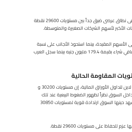
وأشار عمار إلى أنه خلال الأسبوع الماضى تحرك المؤشر الرئيسى فى نطاق عرضى ضيق جداً بين مستويات 29600 نقطة
ن إجمالي التعاملات على الأسهم المقيدة، بينما استحوذ الأجانب على نسبة
3.2% والعرب على 4.6%، بعد استبعاد الصفقات، وسجل الأجانب صافي شراء بقيمة 179.4 مليون جنيه بينما سجل العرب
ويات المقاومة الحالية
وقال وائل أبو غنيمة،رئيس قسم التحليل الفني بشركة عربية أون لاين لتداول الأوراق المالية، إن مستويات 30200 و
داخل السوق نظراً لظهور الضغوط البيعية عند تلك
المستويات بشكل كبير، مشيراً إلى أن اختراق تلك المستويات سيشهد حينها السوق ارتدادة قوية لمستويات 30850
للحفاظ على مستويات 29600 نقطة.