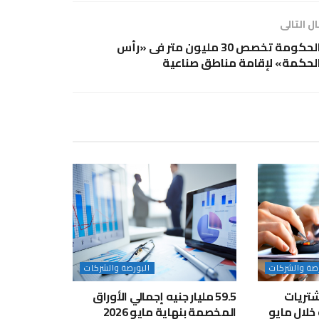
ل التالى
الحكومة تخصص 30 مليون متر فى «رأس
لحكمة» لإقامة مناطق صناعية
رصة والشركات
البورصة والشركات
تريات
59.5 مليار جنيه إجمالي الأوراق
المخصمة بنهاية مايو 2026