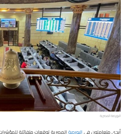
البورصة المصرية
أبدى متعاملون فى
البورصة
المصرية توقعات متفائلة للمؤشرات 