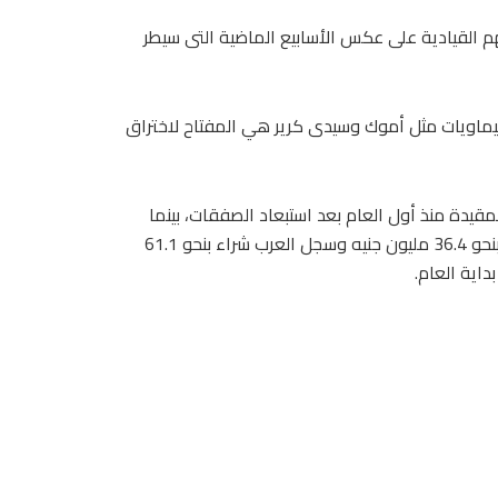
هم القيادية على عكس الأسابيع الماضية التى سيطر
ويات مثل أموك وسيدى كرير هي المفتاح لاختراق
 التداول للأسهم المقيدة منذ أول العام بعد استبعاد الصفقات، بينما
سجل الأجانب 3.6% والعرب 5.2% وقد حقق الأجانب صافي شراء بنحو 36.4 مليون جنيه وسجل العرب شراء بنحو 61.1
داية العام.