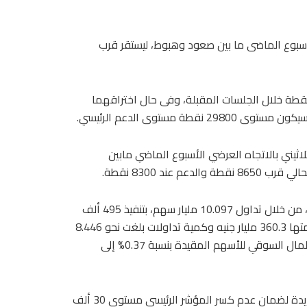
الأسبوع الماضى ما بين صعود وهبوط، ليستقر قرب
بعت أن المؤشر الرئيسي يتحرك بين مستويات 30300و30500 نقطة خلال الجلسات المقبلة، وفى حال اختراقهما
اء المؤشر الثلاثيني بالاتجاه العرضي الأسبوع الماضي مابين
وشهد السوق قيم تداولات بنحو 245.6 مليار جنيه بنهاية الأسبوع، من خلال تداول 10.097 مليار سهم، بتنفيذ 495 ألف
عملية بيع وشراء، مقارنة بتداولات الأسبوع السابق التي بلغت قيمتها 360.3 مليار جنيه وكمية تداولات بلغت نحو 8.446
مليار ورقة منفذة على 554 ألف عملية بيع وشراء، وتراجع رأس المال السوقي للأسهم المقيدة بنسبة 0.37% إلى
وقال وائل عمار، خبير أسواق المال، إن السوق تنتظر محفزات جديدة لضمان عدم كسر المؤشر الرئيسى مستوى 30 ألف