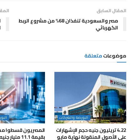
المقال السابق
المقا
مصر والسعودية تنفذان 68% من مشروع الربط
الكهربائي
ا
موضوعات
متعلقة
البورصة والشركات
البو
4.22 تريليون جنيه حجم الإشهارات
المصريون قسطوا مش
على الأصول المنقولة نهاية مايو
بقيمة 11.1 مليار جنيه خلال مايو