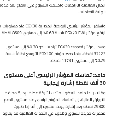
المال العالمية التراجعات واختتمت الأسبوع على ارتفاع بعد صدور 
بنهاية التعاملات.
ارتفع مؤشر EGX70 EWI بنسبة 0.68% إلى مستوى 8609 نقطة.
وسجل مؤشر EGX30 capped تراجعا بنحو 0.38% إلى مستوى
37223 نقطة، بينما صعد مؤشر EGX100 الأوسع نطاقاً بنسبة
0.29% إلى مستوى 11731 نقطة.
حامد: تماسك المؤشر الرئيسي أعلى مستوى
30 ألف نقطة إشارة إيجابية
وقالت راندا حامد، العضو المنتدب لشركة عكاظ لإدارة محافظ
الأوراق المالية، إن تماسك المؤشر الرئيسى عند مستوى الدعم
29800 نقطة يعد إشارة جيدة، مشيرة إلى أنه إذا ظهرت
محفزات جديدة للسوق وهدوء في الأحداث العالمية قد يعاود