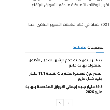
تقرير الوظائف الأمريكية ما دفع الأسواق للارتفاع
واستقر المؤشر الرئيسي للبورصة المصرية EGX30 عند مستويات 30011 نقطة في ختام تعاملات الأسبوع الماضي، كما
موضوعات
متعلقة
4.22 تريليون جنيه حجم الإشهارات على الأصول
المنقولة نهاية مايو
المصريون قسطوا مشتريات بقيمة 11.1 مليار
جنيه خلال مايو
59.5 مليار جنيه إجمالي الأوراق المخصمة بنهاية
مايو 2026