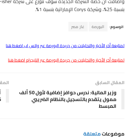
بنسبة 25%، وشركة Corys الإماراتية بنسبة 1%.
الوسوم:
البورصة
غاز مصر
لمتابعة أخر الأخبار والتحليلات من جريدة البورصة عبر واتس اب اضغط هنا
لمتابعة أخر الأخبار والتحليلات من جريدة البورصة عبر التليجرام اضغط هنا
المقال السابق
المقا
وزير المالية: ندرس حوافز إضافية لأول 50 ألف
ممول يتقدم بالتسجيل بالنظام الضريبي
56
المبسط
موضوعات
متعلقة