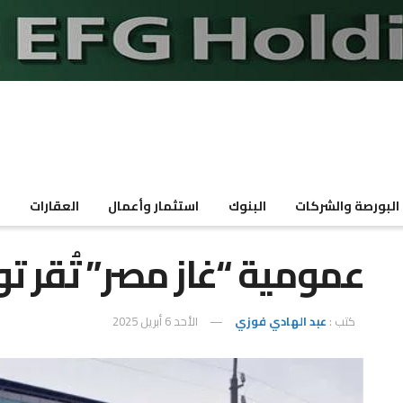
البورصة والشركات
البنوك
استثمار وأعمال
العقارات
م
عمومية “غاز مصر” تُقر توزيع 50 قرشًا
كتب :
عبد الهادي فوزي
الأحد 6 أبريل 2025