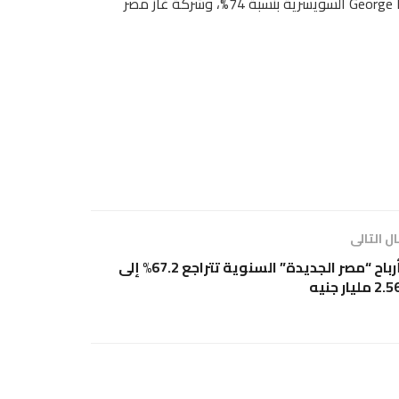
وأضافت أن حصة الشركة الجديدة سوف تتوزع على شركة George Fisher السويسرية بنسبة 74%، وشركة غاز مصر
ل التالى
أرباح “مصر الجديدة” السنوية تتراجع 67.2% إلى
2. مليار جنيه