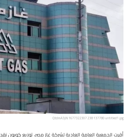
QtdmA3jN 1677322307 238 137780 untitled1 jpg