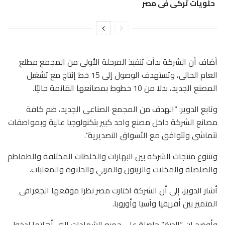
حلويات تركى فى مصر
أضاف أن الشركة بدأت تنفيذ المرحلة الأولى من المجمع مطلع
العام الحالى، وتستهدف الوصول إلى 15 خط إنتاج مع تشغيل
المصنع الجديد، بدلا من 10 خطوط بمصانعها القائمة حاليًا.
وتابع الدوير: “الهدف من المجمع الصناعى الجديد، ضم كافة
مصانع الشركة داخل مصنع واحد كبير بتكنولوجيا عالية وبمواصفات
تتماشى وتتوافق مع الأسواق التصديرية”.
وتتنوع منتجات الشركة بين البهارات والخلطات المختلفة والطماطم
والصلصلة والمخلات والزيتون والمربي والحلاوة والمعلبات.
أشار الدوير، إلى أن الشركة اختارت مصر نظرا موقعها الجغرافى
المتميز بين أفريقيا وآسيا وأوروبا.
وأوضح ان “الدرة” حاصلة على جميع الشهادات التى أهلتها لدخول