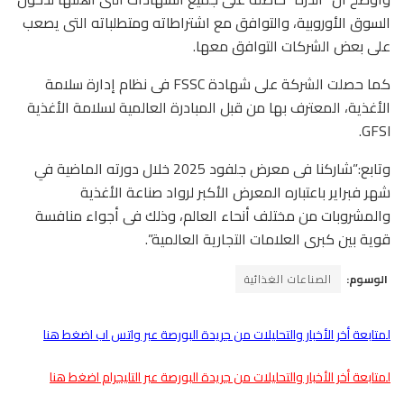
السوق الأوروبية، والتوافق مع اشتراطاته ومتطلباته التى يصعب
على بعض الشركات التوافق معها.
كما حصلت الشركة على شهادة FSSC فى نظام إدارة سلامة
الأغذية، المعترف بها من قبل المبادرة العالمية لسلامة الأغذية
GFSI.
وتابع:”شاركنا فى معرض جلفود 2025 خلال دورته الماضية في
شهر فبراير باعتباره المعرض الأكبر لرواد صناعة الأغذية
والمشروبات من مختلف أنحاء العالم، وذلك فى أجواء منافسة
قوية بين كبرى العلامات التجارية العالمية”.
الوسوم:
الصناعات الغذائية
لمتابعة أخر الأخبار والتحليلات من جريدة البورصة عبر واتس اب اضغط هنا
لمتابعة أخر الأخبار والتحليلات من جريدة البورصة عبر التليجرام اضغط هنا