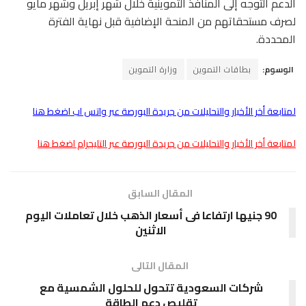
الدعم التوجه إلى المنافذ التموينية خلال شهر إبريل وشهر مايو
لصرف مستحقاتهم من المنحة الإضافية قبل نهاية الفترة
المحددة.
الوسوم:
بطاقات التموين
وزارة التموين
لمتابعة أخر الأخبار والتحليلات من جريدة البورصة عبر واتس اب اضغط هنا
لمتابعة أخر الأخبار والتحليلات من جريدة البورصة عبر التليجرام اضغط هنا
المقال السابق
90 جنيها ارتفاعا فى أسعار الذهب خلال تعاملات اليوم
الاثنين
المقال التالى
شركات السعودية تتحول للحلول الشمسية مع
تقليص دعم الطاقة