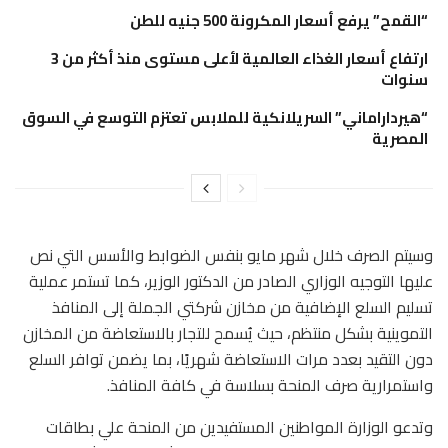
“القمح” يرفع أسعار المكرونة 500 جنيه للطن
ارتفاع أسعار الغذاء العالمية لأعلى مستوى منذ أكثر من 3
سنوات
“هيرداراماني” السريلانكية للملابس تعتزم التوسع في السوق
المصرية
وسيتم الصرف خلال شهر مايو بنفس الضوابط والأسس التي نص
عليها التوجيه الوزاري الصادر من الدكتور الوزير، كما تستمر عملية
تسليم السلع الإضافية من مخازن شركتي الجملة إلى المنافذ
التموينية بشكل منتظم، حيث يُسمح للتجار بالاستعاضة من المخازن
دون التقيد بعدد مرات الاستعاضة شهريًا، بما يضمن توافر السلع
واستمرارية صرف المنحة بسلاسة في كافة المنافذ.
وتدعو الوزارة المواطنين المستفيدين من المنحة علي بطاقات