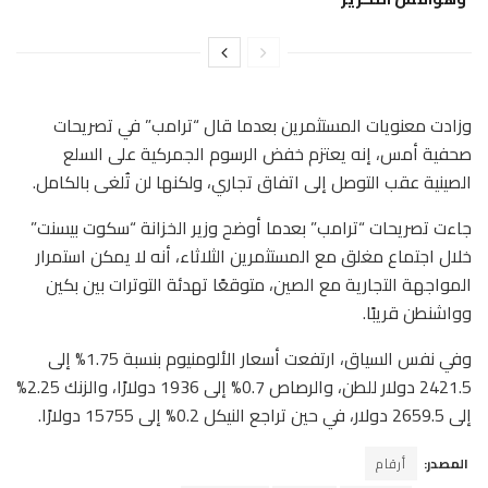
وزادت معنويات المستثمرين بعدما قال “ترامب” في تصريحات
صحفية أمس، إنه يعتزم خفض الرسوم الجمركية على السلع
الصينية عقب التوصل إلى اتفاق تجاري، ولكنها لن تُلغى بالكامل.
جاءت تصريحات “ترامب” بعدما أوضح وزير الخزانة “سكوت بيسنت”
خلال اجتماع مغلق مع المستثمرين الثلاثاء، أنه لا يمكن استمرار
المواجهة التجارية مع الصين، متوقعًا تهدئة التوترات بين بكين
وواشنطن قريبًا.
وفي نفس السياق، ارتفعت أسعار الألومنيوم بنسبة 1.75% إلى
2421.5 دولار للطن، والرصاص 0.7% إلى 1936 دولارًا، والزنك 2.25%
إلى 2659.5 دولار، في حين تراجع النيكل 0.2% إلى 15755 دولارًا.
المصدر:
أرقام