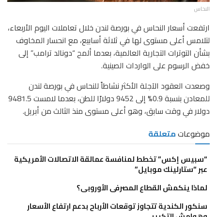
النحاس
ارتفعت أسعار النحاس في بورصة لندن خلال تعاملات اليوم الأربعاء،
لتلامس أعلى مستوى لها في ثلاثة أسابيع، مع انحسار المخاوف
بشأن التوترات التجارية العالمية، بعدما ألمح “دونالد ترامب” إلى
خفض الرسوم على الواردات الصينية.
وصعدت العقود الآجلة الأكثر نشاطاً للنحاس في بورصة لندن
للمعادن بنسبة 0.9% إلى 9452 دولارًا للطن، بعدما لامست 9481.5
دولار في وقت سابق، وهو أعلى مستوى منذ الثالث من أبريل.
موضوعات
متعلقة
“سبيس إكس” تخطط لمنافسة عمالقة الاتصالات الأمريكية
عبر “ستارلينك موبايل”
لماذا ينكمش القطاع المصرفى الأوروبى؟
سنكور الكندية تتجاوز توقعات الأرباح بدعم ارتفاع الأسعار
وهوامش التكرير