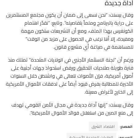
أداة جديدة
وقال بيسنت: “نحن نسعى إلى ضمان أن يكون مجتمع المستثمرين
على دراية بالبرنامج وملماً بتفاصيله”. وتابع: “نقدّر اهتمام
الكونغرس بهذا الملف، ومع أن التشريعات ستكون مهمة
ومفيدة، إلا أننا نرغب في الحصول على مزيد من الوقت”
للمساهمة في صياغة أي مشروع قانون.
ورغم أن “لجنة الاستثمار الأجنبي في الولايات المتحدة” تمتلك منذ
فترة طويلة صلاحيات التحقيق ورفض استحواذ جهات أجنبية على
أصول أمريكية، فإن الأصوات تتعالى في واشنطن خلال السنوات
الأخيرة للمطالبة بفرض قيود أيضاً على تدفقات الأموال الأمريكية
إلى الخارج لأغراض معينة.
وقال بيسنت: “إنها أداة جديدة في مجال الأمن القومي تهدف
إلى منع الصين من استغلال فوائد الأموال الأمريكية”.
المصدر:
اقتصاد الشرق
الوسوم:
الولايات المتحدة الأمريكية