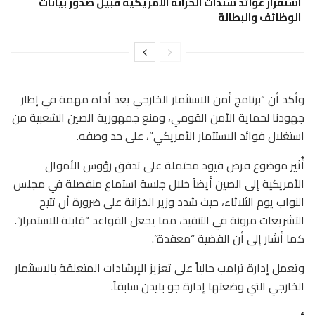
استقرار عوائد سندات الخزانة الأمريكية قبيل صدور بيانات
الوظائف والبطالة
وأكد أن “برنامج أمن الاستثمار الخارجي يعد أداة مهمة في إطار
جهودنا لحماية الأمن القومي، ومنع جمهورية الصين الشعبية من
استغلال فوائد الاستثمار الأمريكي”، على حد وصفه.
أُثير موضوع فرض قيود محتملة على تدفق رؤوس الأموال
الأمريكية إلى الصين أيضاً خلال جلسة استماع منفصلة في مجلس
النواب يوم الثلاثاء، حيث شدد وزير الخزانة على ضرورة أن تتيح
التشريعات مرونة في التنفيذ، مما يجعل القواعد “قابلة للاستمرار”.
كما أشار إلى أن القضية “معقدة”.
وتعمل إدارة ترامب حالياً على تعزيز الإرشادات المتعلقة بالاستثمار
الخارجي التي وضعتها إدارة جو بايدن سابقاً.