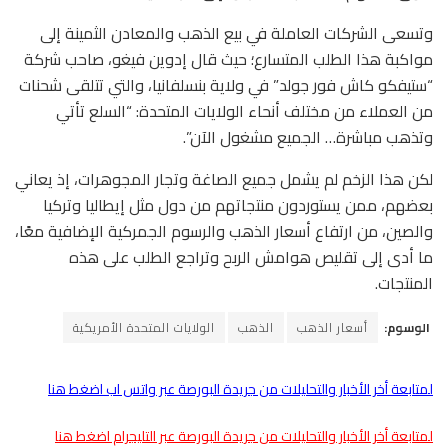
وتسعى الشركات العاملة في بيع الذهب والمعادن الثمينة إلى
مواكبة هذا الطلب المتسارع؛ حيث قال إدوين فيغو، صاحب شركة
“ستيفكو كاش فور جولد” في ولاية بنسلفانيا، والتي تتلقى شحنات
من العملاء من مختلف أنحاء الولايات المتحدة: “السلع تأتي
وتذهب مباشرة… الجميع مشغول الآن”.
لكن هذا الزخم لم يشمل جميع الصاغة وتجار المجوهرات، إذ يعاني
بعضهم، ممن يستوردون منتجاتهم من دول مثل إيطاليا وتركيا
والصين، من ارتفاع أسعار الذهب والرسوم الجمركية الإضافية معًا،
ما أدى إلى تقليص هوامش الربح وتراجع الطلب على هذه
المنتجات.
الوسوم:
أسعار الذهب
الذهب
الولايات المتحدة الأمريكية
لمتابعة أخر الأخبار والتحليلات من جريدة البورصة عبر واتس اب اضغط هنا
لمتابعة أخر الأخبار والتحليلات من جريدة البورصة عبر التليجرام اضغط هنا