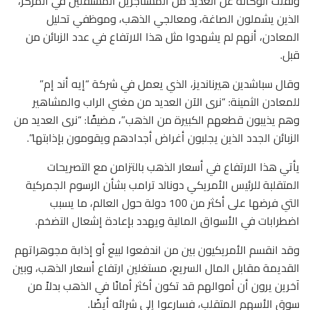
ونقلت الوكالة عن العديد من المستأجرين المستقلين في المركز،
الذين يشملون الصاغة، ومعالجي الذهب، وموظفي تحليل
المعادن، أنهم لم يشهدوا مثل هذا الارتفاع في عدد الزبائن من
قبل.
وقال سباشدين هيرنانديز، الذي يعمل في شركة “إيه أند إم”
للمعادن الثمينة: “نرى الآن العديد من مغني الراب والمشاهير
وهم يذيبون قطعهم الكبيرة من الذهب”، مضيفًا: “نرى العديد من
الزبائن الجدد الذين يجلبون أغراض أجدادهم ويقومون بإذابتها”.
يأتي هذا الارتفاع في أسعار الذهب بالتزامن مع التصريحات
المتقلبة للرئيس الأمريكي دونالد ترامب بشأن الرسوم الجمركية
التي فرضها على أكثر من 100 دولة حول العالم، ما يسبب
اضطرابات في الأسواق المالية ويهدد بإعادة إشعال التضخم.
وقد انقسم الأمريكيون بين من اندفعوا لبيع أو إذابة مجوهراتهم
القديمة مقابل المال السريع، مستغلين ارتفاع أسعار الذهب، وبين
آخرين يرون أن أموالهم قد تكون أكثر أمانًا في الذهب بدلاً من
سوق الأسهم المتقلب، فسارعوا إلى شرائه أيضًا.