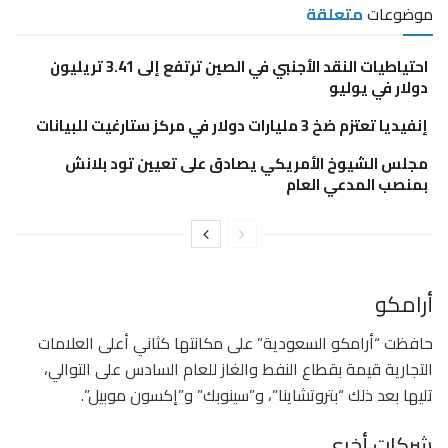
موضوعات
متعلقة
احتياطيات النقد الأجنبي في الصين ترتفع إلى 3.41 تريليون
دولار في يوليو
إنفيديا تعتزم ضخ 3 مليارات دولار في مركز ستارغيت للبيانات
مجلس الشيوخ الأمريكي يصادق على تعيين تود بلانش
بمنصب المدعي العام
أرامكو
حافظت “أرامكو السعودية” على مكانتها كثاني أعلى العلامات
التجارية قيمة بقطاع النفط والغاز للعام السادس على التوالي،
تليها بعد ذلك “بتروتشاينا”، و”سينوبك” و”إكسون موبيل”.
شركات أخرى