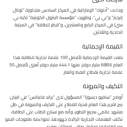
وجاءت “أدنوك” الإماراتية في المركز السادس متجاوزة “توتال
إنرجيز” و”بي بي”، وظهرت “مؤسسة البترول الكويتية” (كيه بي
سي) في المركز الرابع والعشرين، و”قطر للطاقة” في المرتبة
الحادية والثلاثين.
القيمة الإجمالية
بلغت القيمة الإجمالية لأفضل 100 علامة تجارية للطاقة هذا
العام 688.6 مليار دولار، منها 444.1 مليار دولار تُعزى لأفضل 50
علامة تجارية بقطاع النفط والغاز.
التكيف والمرونة
أوضح “سافيو ديسوزا” المسؤول لدى “براند فاينانس” في البيان:
يبرز تقرير هذا العام قدرة القطاع على التكيف والمرونة في ظل
مشهد عالمي سريع التطور، وأنه مع تسارع الطلب على الطاقة،
تكثف العلامات التجارية الرائدة جهودها، لمواءمة طموحات النمو
مع التزاماتها بتحقيق صافي انبعاثات صفري.