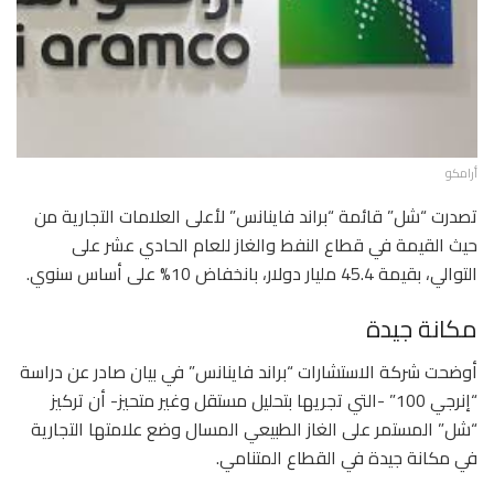
أرامكو
تصدرت “شل” قائمة “براند فاينانس” لأعلى العلامات التجارية من
حيث القيمة في قطاع النفط والغاز للعام الحادي عشر على
التوالي، بقيمة 45.4 مليار دولار، بانخفاض 10% على أساس سنوي.
مكانة جيدة
أوضحت شركة الاستشارات “براند فاينانس” في بيان صادر عن دراسة
“إنرجي 100” -التي تجريها بتحليل مستقل وغير متحيز- أن تركيز
“شل” المستمر على الغاز الطبيعي المسال وضع علامتها التجارية
في مكانة جيدة في القطاع المتنامي.