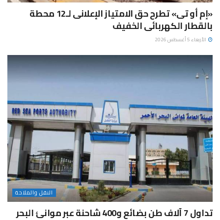
«إم أو تى» تطرح حق الامتياز الإعلانى لـ12 محطة
بالقطار الكهربائى الخفيف
الأربعاء 5 أغسطس 2026
النقل والملاحة
تداول 7 آلاف طن بضائع و400 شاحنة عبر موانئ البحر