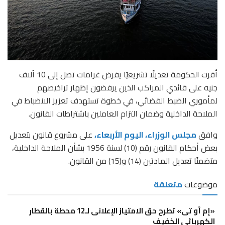
أقرت الحكومة تعديلًا تشريعيًا يفرض غرامات تصل إلى 10 آلاف
جنيه على قائدي المراكب الذين يرفضون إظهار تراخيصهم
لمأموري الضبط القضائي، في خطوة تستهدف تعزيز الانضباط في
الملاحة الداخلية وضمان التزام العاملين باشتراطات القانون.
وافق
مجلس الوزراء، اليوم الأربعاء،
على مشروع قانون بتعديل
بعض أحكام القانون رقم (10) لسنة 1956 بشأن الملاحة الداخلية،
متضمنًا تعديل المادتين (14) و(15) من القانون.
موضوعات
متعلقة
«إم أو تى» تطرح حق الامتياز الإعلانى لـ12 محطة بالقطار
الكهربائى الخفيف