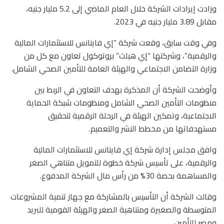
وزادت إيرادات الشركة خلال العام الماضي إلى 5.2 مليار جنيه،
مقابل 3.89 مليار جنيه في 2023.
وفي وقت سابق، وقعت شركة “إي فاينانس للاستثمارات المالية
والرقمية”، وشركتها “إي هيلث” بروتوكول تعاون مع كل من
وزارة التضامن الاجتماعي والهيئة العامة للتأمين الصحي الشامل.
وأوضحت الشركة أن المذكرة بهدف التعاون في الربط بين
منظومات التأمين الصحي الشامل ومنظومات شبكة الحماية
الاجتماعية، وتمكين الهيئة في الرحلة الرقمية لتحقيق
مستهدفاتها من مخطط النشر والتعميم.
وافق مجلس إدارة شركة إي فاينانس للاستثمارات المالية
والرقمية، على تأسيس شركة خطوة للتمويل متناهي الصغر
والمساهمة بحصة 30% من رأس مال الشركة المدفوع.
وقالت الشركة أن التأسيس بالمشاركة مع جهاز تنمية المشروعات
المتوسطة والصغيرة ومتناهية الصغر والهيئة القومية للبريد
ومصر للتأمين.