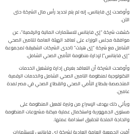
وأوضحت إي فاينانس، إنه لم يتم تحديد رأس مال الشركة حتى
الآن.
كشفت شركة “إي فاينانس للاستثمارات المالية والرقمية”، عن
موافقة مجلس الوزراء على تعاقد الهيئة العامة للتامين الصحي
الشامل مع شركة “إى هيلث” (احدى الشركات الشقيقة لمجموعة
“إى فاينانس”) لإدارة منظومة التأمين الصحي الشامل.
وأوضحت الشركة أن التعاقد بغرض إدارة وتشغيل الخدمات
التكنولوجية لمنظومة التامين الصحي الشامل والخدمات الرقمية
المتخصصة بقطاع التأمي الصحي والقطاع الصحي في مصر لمدة
عامين.
ويأتي ذلك بهدف الإسراع من وتيرة تفعيل المنظومة على
مستوى الجمهورية واستكمال عملية ميكنة مشروعات المنظومة
والحاجة الملحة لتحقيق استدامة عملها.
أقرت الجمعية العامة العادية لشركة إي فاينانس للاستثمارات