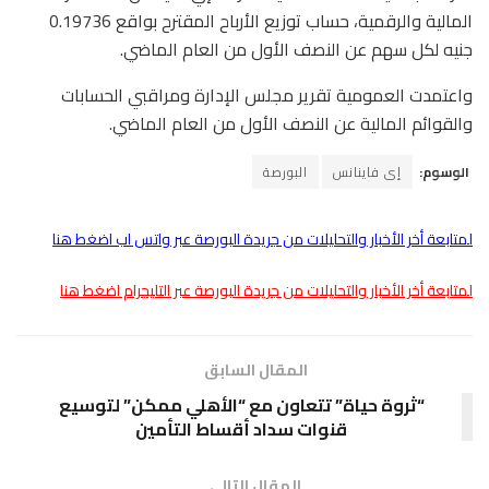
المالية والرقمية، حساب توزيع الأرباح المقترح بواقع 0.19736
جنيه لكل سهم عن النصف الأول من العام الماضي.
واعتمدت العمومية تقرير مجلس الإدارة ومراقبي الحسابات
والقوائم المالية عن النصف الأول من العام الماضي.
الوسوم:
إى فاينانس
البورصة
لمتابعة أخر الأخبار والتحليلات من جريدة البورصة عبر واتس اب اضغط هنا
لمتابعة أخر الأخبار والتحليلات من جريدة البورصة عبر التليجرام اضغط هنا
المقال السابق
“ثروة حياة” تتعاون مع “الأهلي ممكن” لتوسيع
قنوات سداد أقساط التأمين
المقال التالى