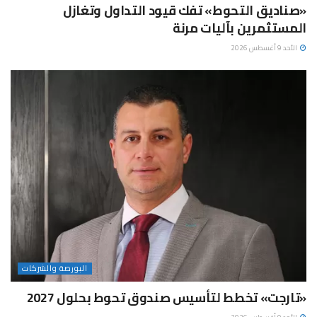
«صناديق التحوط» تفك قيود التداول وتغازل
المستثمرين بآليات مرنة
الأحد 9 أغسطس 2026
البورصة والشركات
«تارجت» تخطط لتأسيس صندوق تحوط بحلول 2027