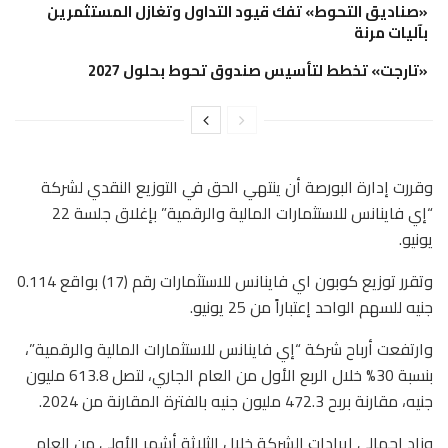
«صناديق التحوط» تفك قيود التداول وتغازل المستثمرين
بآليات مرنة
«تارجت» تخطط لتأسيس صندوق تحوط بحلول 2027
وقررت إدارة البورصة أن ينتهي الحق في التوزيع النقدي لشركة
“إي فاينانس للاستثمارات المالية والرقمية” بإغلاق جلسة 22
يونيو.
وتقرر توزيع كوبون اي فاينانس للاستثمارات رقم (17) بواقع 0.114
جنيه للسهم الواحد إعتباراً من 25 يونيو.
وارتفعت أرباح شركة “إي فاينانس للاستثمارات المالية والرقمية”،
بنسبة 30% خلال الربع الأول من العام الجاري، لتصل 613.8 مليون
جنيه، مقارنة بربح 472.3 مليون جنيه بالفترة المقارنة من 2024.
وزاد إجمالي إيرادات الشركة خلال الثلاثة أشهر الأولى من العام