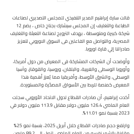
قالت سارة إبراهيم المدير التنفيذي للمجلس التصديري لصناعات
الطباعة والتغليف إن المجلس سيشارك بجناح خاص ، يضم 12
شركة كبيرة ومتوسطة ، بهدف الترويج لصناعة التعبئة والتغليف
المصرية، والتواصل مع الفاعلين فى السوق الاوروبي لتعزيز
صادراتنا إلي قارة اوروبا.
وأوضحت أن الشركات المشاركة فى المعرض من دول أمريكا،
وأوروبا الوسطى والغربية، والبلقان، وروسيا، والقوقاز، وآسيا
الوسطى، والشرق الأوسط، وأفريقيا مما يُعزز أهمية هذا
المعرض كمنصة للربط بين الأسواق المصدّرة والمستوردة.
أكدت إبراهيم، أن صادرات القطاع لدول الاتحاد الأوروبي سجلت
العام الماضي 126.4 مليون دولار مقابل 113.9 مليون دولار في
2023 بنسبة نمو 11.01%.
وارتفع حجم صادرات القطاع خلال أبريل 2025، بنسبة نمو 25%
مقارنة بالشهر نفسه من العام الماضي، لتصل إلى 89.2 مليون