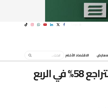
Login
عارض
الاقتصاد الأخضر
أرباح “القناة للتوكيلات” تتراجع 58% في الربع