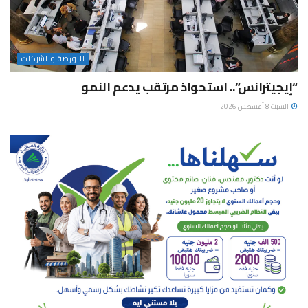
البورصة والشركات
“إيجيترانس”.. استحواذ مرتقب يدعم النمو
السبت 8 أغسطس 2026