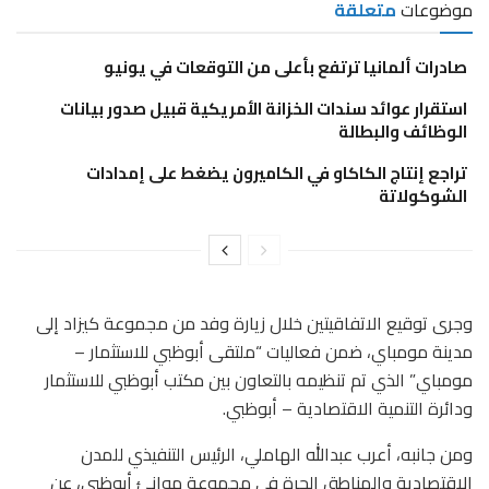
موضوعات
متعلقة
صادرات ألمانيا ترتفع بأعلى من التوقعات في يونيو
استقرار عوائد سندات الخزانة الأمريكية قبيل صدور بيانات
الوظائف والبطالة
تراجع إنتاج الكاكاو في الكاميرون يضغط على إمدادات
الشوكولاتة
وجرى توقيع الاتفاقيتين خلال زيارة وفد من مجموعة كيزاد إلى
مدينة مومباي، ضمن فعاليات “ملتقى أبوظبي للاستثمار –
مومباي” الذي تم تنظيمه بالتعاون بين مكتب أبوظبي للاستثمار
ودائرة التنمية الاقتصادية – أبوظبي.
ومن جانبه، أعرب عبدالله الهاملي، الرئيس التنفيذي للمدن
الاقتصادية والمناطق الحرة في مجموعة موانئ أبوظبي، عن