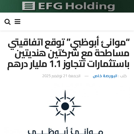
“موانئ أبوظبي” توقع اتفاقيتي
مساطحة مع شركتين هنديتين
باستثمارات تتجاوز 1.1 مليار درهم
كتب :
البورصة خاص
الجمعة 21 نوفمبر 2025