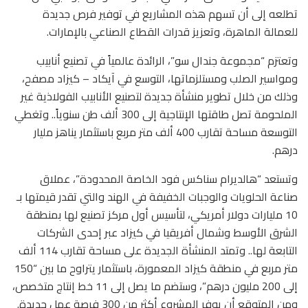
تطلعه إلى أن تسهم هذه المشاريع في توفير فرص جديدة
للعمالة الماهرة، وتعزيز قدرات القطاع الصناعي بالإمارات.
وتعتزم “مجموعة جندال سو”، الرائدة عالمياً في تصنيع أنابيب
ومواسير الصلب ومستلزماتها، التوسع في آيكاد – كيزاد مصفح،
وذلك من خلال تطوير منشأة جديدة لتصنيع الأنابيب الفولاذية غير
الملحومة تصل طاقتها الإنتاجية إلى 300 ألف طن سنوياً.. وتغطي
التوسعة مساحة تقارب 400 ألف متر مربع باستثمار يناهز مليار
درهم.
وتستعد “هالديرام سناكس فود الخاصة المحدودة”، عملاق
صناعة الحلويات والوجبات الخفيفة في الهند والتي تقدر قيمتها بـ
10 مليارات دولار أمريكي، لتأسيس أول مركز تصنيع لها بمنطقة
الشرق الأوسط وشمال أفريقيا في كيزاد عبر إحدى الشركات
التابعة لها.. وتمتد المنشأة الجديدة على مساحة تقارب 114 ألف
متر مربع في منطقة كيزاد المعمورة، باستثمار يتراوح ما بين “150
إلى 200 مليون درهم”، وستضم ما يصل إلى 11 خط إنتاج متخصص،
ومن المتوقع أن يوفر المشروع أكثر من 300 فرصة عمل جديدة.