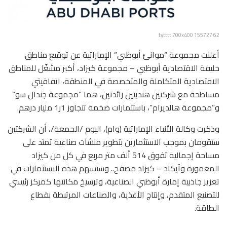
62 155727 tytttt 700x400
أعلنت مجموعة “موانئ أبوظبي” الإماراتية عن توقيع مناطق
خليفة الاقتصادية أبوظبي – مجموعة كيزاد، أكبر مشغّل للمناطق
الاقتصادية المتكاملة والمتخصصة في المنطقة، اتفاقيتي
مساطحة مع شركتين هنديتين رائدتين، هما “مجموعة جندال سو”
و”مجموعة هالديرام”، باستثمارات ضخمة تتجاوز 1ر1 مليار درهم.
وذكرت وكالة الأنباء الإماراتية (وام)، اليوم /الجمعة/، أن الشركتين
ستقومان بموجب الاستثمارين بتطوير منشآت صناعية تمتد على
مساحة إجمالية تفوق 514 ألف متر مربع في كل من كيزاد
المعمورة وآيكاد – كيزاد مصفح.. وستسهم هذه الاستثمارات في
تعزيز جاذبية إمارة أبوظبي الصناعية، وترسيخ مكانتها كمركز رئيسي
للتصنيع المتقدم، وإنتاج الأغذية، والصناعات المرتبطة بقطاع
الطاقة.