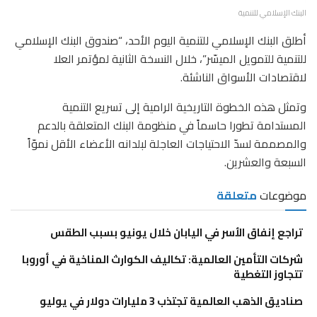
البنك الإسلامي للتنمية
أطلق البنك الإسلامي للتنمية اليوم الأحد، “صندوق البنك الإسلامي
للتنمية للتمويل الميسّر”، خلال النسخة الثانية لمؤتمر العلا
لاقتصادات الأسواق الناشئة.
وتمثل هذه الخطوة التاريخية الرامية إلى تسريع التنمية
المستدامة تطورا حاسماً في منظومة البنك المتعلقة بالدعم
والمصممة لسدّ الاحتياجات العاجلة لبلدانه الأعضاء الأقل نموّاً
السبعة والعشرين.
موضوعات
متعلقة
تراجع إنفاق الأسر في اليابان خلال يونيو بسبب الطقس
شركات التأمين العالمية: تكاليف الكوارث المناخية في أوروبا
تتجاوز التغطية
صناديق الذهب العالمية تجتذب 3 مليارات دولار في يوليو