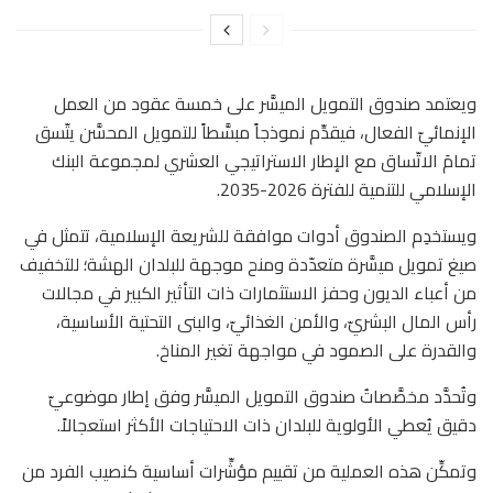
ويعتمد صندوق التمويل الميسَّر على خمسة عقود من العمل
الإنمائيّ الفعال، فيقدِّم نموذجاً مبسَّطاً للتمويل المحسَّن يتّسق
تمامَ الاتّساق مع الإطار الاستراتيجي العشري لمجموعة البنك
الإسلامي للتنمية للفترة 2026-2035.
ويستخدِم الصندوق أدوات موافقة للشريعة الإسلامية، تتمثل في
صيغ تمويل ميسَّرة متعدّدة ومنح موجهة للبلدان الهشة؛ للتخفيف
من أعباء الديون وحفز الاستثمارات ذات التأثير الكبير في مجالات
رأس المال البشريّ، والأمن الغذائيّ، والبنى التحتية الأساسية،
والقدرة على الصمود في مواجهة تغير المناخ.
وتُحدَّد مخصَّصاتُ صندوق التمويل الميسَّر وفق إطار موضوعيّ
دقيق يُعطي الأولوية للبلدان ذات الاحتياجات الأكثر استعجالاً.
وتمكِّن هذه العملية من تقييم مؤشِّرات أساسية كنصيب الفرد من