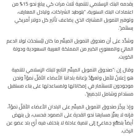
يقدمه البنك الإسلامي للتنمية ثلاث مرات كي يبلغ نحو 15% من
اعتمادات البنك السنوية، “بتوطيد الشراكات، وتبادل المعارف،
وتوفير التمويل المشترك الذي يضاعف تأثير كل دولار أمريكي
يستثمر”.
وشدَّد على أن صندوق التمويل الميسَّر ما كان ليُستحدَث لولا الدعم
الماليّ والمعنويّ الكبير من المملكة العربية السعودية ودولة
الكويت.
وقال إن :”صندوق التمويل الميسَّر التابع للبنك الإسلامي للتنمية
هو إعلانٌ للأمل وتعهُّدٌ بإعانة بلداننا الأعضاء الأقلّ نموّاً ونحن
موجودون للاستثمار في إمكاناتها ولمساعدتها على بناء مستقبل
مستدام وشامل للجميع”.
وإذ يركّز صندوق التمويل الميسَّر على البلدان الأعضاء الأقلّ نموّاً،
فإنه لا يعزِّز مسارها نحو القدرة على الصمود فحسب، بل ينهض
أيضاً بتطلُّع جماعيٍّ إلى تنمية عادلة لا يتخلف فيه أيّ بلد عضو عن
الركب.