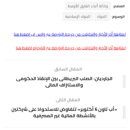
المصدر:
وكالة أنباء الشرق الأوسط
الوسوم:
البنوك
البنوك الإسلامية
لمتابعة أخر الأخبار والتحليلات من جريدة البورصة عبر واتس اب اضغط هنا
لمتابعة أخر الأخبار والتحليلات من جريدة البورصة عبر التليجرام اضغط هنا
المقال السابق
الجارديان: الصلب البريطانى بين الإنقاذ الحكومى
والاستنزاف المالى
المقال التالى
«أب تاون 6 أكتوبر» تتفاوض للاستحواذ على شركتين
بالأنشطة المالية غير المصرفية