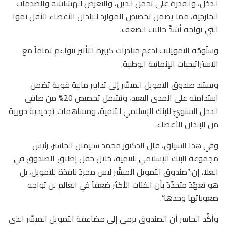
الدخل، والقدرة على تحمل الدين، والتعرض للهشاشة والصدمات
الخارجية، مما يضمن تخصيص الموارد للبلدان الأعضاء الأقل نموا
التي تواجه أشدَّ حالات الضعف.
وستُوجّه التمويلات لدعم مبادرات كبيرة التأثير تتواءم تماماً مع
الاستراتيجيات الإنمائية الوطنية.
ويستند صندوق التمويل الميسَّر إلى تدابير مالية قوية تضمن
استدامته على المدى البعيد، وتشمل تخصيص 20% من صافي
الدخل السنويّ للبنك الإسلامي للتنمية، ومساهمات تجديدية دورية
من البلدان الأعضاء.
وفي هذا السياق، قال الدكتور محمد سليمان الجاسر، رئيس
مجموعة البنك الإسلامي للتنمية، خلال حفل إطلاق الصندوق في
العلا، إن:”صندوق التمويل الميسَّر ليس مجردَ نافذة للتمويل، بل
هو تعهُّدٌ متجدِّدٌ بأن الفئات الأكثر ضعفاً في العالم لن تواجه
صعوباتها وحدها”.
وأكَّد الجاسر أن الصندوق يرمي إلى مضاعفة التمويل الميسَّر الذي