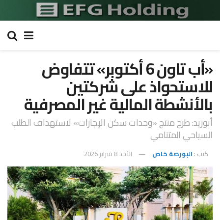
«أب تاون 6 أكتوبر» تتفاوض
للاستحواذ على شركتين
بالأنشطة المالية غير المصرفية
أبوزيد: طرح منتج «وحدات سكن الإجازات» لاستهداف الطلب
السياحي المتنامي
كتب :
البورصة خاص
الأحد 8 فبراير 2026