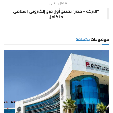
المقال التالى
“البركة – مصر” يفتتح أول فرع إلكترونى إسلامى
متكامل
موضوعات
متعلقة