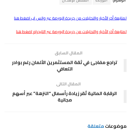
الوسوم:
البورصة
الشمس للإسكان
لمتابعة أخر الأخبار والتحليلات من جريدة البورصة عبر واتس اب اضغط هنا
لمتابعة أخر الأخبار والتحليلات من جريدة البورصة عبر التليجرام اضغط هنا
المقال السابق
تراجع مفاجئ في ثقة المستثمرين الألمان رغم بوادر
التعافي
المقال التالى
الرقابة المالية تُقر زيادة رأسمال “النزهة” عبر أسهم
مجانية
موضوعات
متعلقة