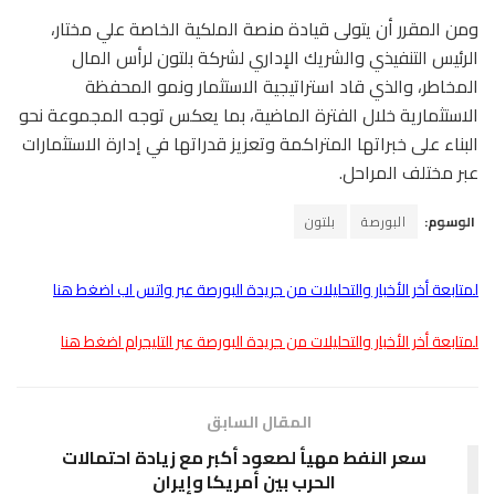
ومن المقرر أن يتولى قيادة منصة الملكية الخاصة علي مختار،
الرئيس التنفيذي والشريك الإداري لشركة بلتون لرأس المال
المخاطر، والذي قاد استراتيجية الاستثمار ونمو المحفظة
الاستثمارية خلال الفترة الماضية، بما يعكس توجه المجموعة نحو
البناء على خبراتها المتراكمة وتعزيز قدراتها في إدارة الاستثمارات
عبر مختلف المراحل.
الوسوم:
البورصة
بلتون
لمتابعة أخر الأخبار والتحليلات من جريدة البورصة عبر واتس اب اضغط هنا
لمتابعة أخر الأخبار والتحليلات من جريدة البورصة عبر التليجرام اضغط هنا
المقال السابق
سعر النفط مهيأ لصعود أكبر مع زيادة احتمالات
الحرب بين أمريكا وإيران