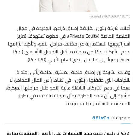
received 2792456934428710
أعلنت شركة بلتون القابضة إطلاق ذراعها الجديدة في مجال
الملكية الخاصة (Private Equity)، في خطوة تستهدف تعزيز
استراتيجيتها الاستثمارية عبر مختلف مراحل النمو، وتأكيد التزامها
بدعم الشركات بدءًا من مرحلة ما قبل التمويل التأسيسي (Pre-
Seed) وصولًا إلى ما قبل الطرح العام الأولي (Pre-IPO).
وقالت الشركة إن إطلاق منصة الملكية الخاصة يأتي امتدادًا
للنجاحات التي حققتها «بلتون» في نشاط رأس المال المخاطر، لا
سيما في دعم الشركات الناشئة عالية النمو خلال مراحلها المبكرة،
مشيرة إلى أن هذه الخطوة تمثل مرحلة متقدمة في تطوير
المنظومة الاستثمارية للمجموعة.
موضوعات
متعلقة
4.22 تريليون جنيه حجم الإشهارات على الأصول المنقولة نهاية