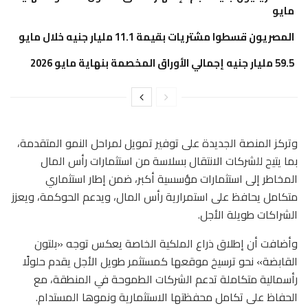
مايو
المصريون قسطوا مشتريات بقيمة 11.1 مليار جنيه خلال مايو
59.5 مليار جنيه إجمالي الأوراق المخصمة بنهاية مايو 2026
وتركز المنصة الجديدة على توفير تمويل لمراحل النمو المتقدمة،
بما يتيح للشركات الانتقال بسلاسة من استثمارات رأس المال
المخاطر إلى استثمارات مؤسسية أكبر، ضمن إطار استثماري
متكامل يحافظ على استمرارية رأس المال، ويدعم الحوكمة، ويعزز
الشراكات طويلة الأجل.
وأضافت أن إطلاق ذراع الملكية الخاصة يعكس توجه «بلتون
القابضة» نحو ترسيخ موقعها كمستثمر طويل الأجل يقدم حلولًا
رأسمالية متكاملة تدعم الشركات الطموحة في المنطقة، مع
الحفاظ على تكامل محفظتها الاستثمارية ونموها المستدام.