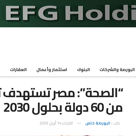
البورصة والشركات
البنوك
استثمار وأعمال
العقارات
م
“الصحة”: مصر تستهدف تص
من 60 دولة بحلول 2030
كتب :
البورصة خاص
الثلاثاء 14 أبريل 2026