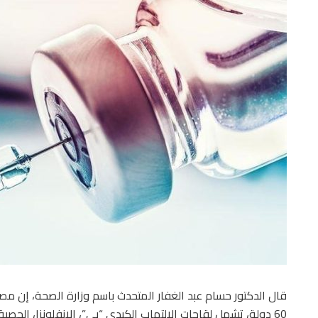
60 دولة، تشمل لقاحات الالتهاب الكبدي “بي”، الإنفلونزا، الحصب