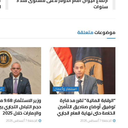
ارتفاع اليوان أمام الدولار لأعلى مستوى منذ 3
ا
سنوات
ل
موضوعات
متعلقة
استثمار وأعمال
اس
“الرقابة المالية” تقرر مد فترة
وزير ا
توفيق أوضاع صناديق التأمين
حجم التبادل التجاري ب
الخاصة حتى نهاية العام الجاري
والإمارات خلال 2025
الجمعة 7 أغسطس 2026
الجمعة 7 أغسطس 2026