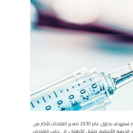
قال الدكتور حسام عبد الغفار المتحدث باسم وزارة الصحة، إن مصر تستهدف بحلول عام 2030 تصدير اللقاحات لأكثر من
ة، الحصبة الألمانية، وشلل الأطفال، إلى جانب اللقاحات