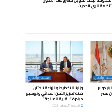
لحكومة تبحث تمويل مشروعات التحول
أنظمة الري الحديث
تثمار وأعمال
استثمار وأعمال
لاستثمار: 9.68 مليار دولار
وزارتا التخطيط والزراعة تبحثان
ين مصر
خطة تعزيز الأمن الغذائي وتوسيع
مبادرة “القرية المنتجة”
الجمعة 7 أغسطس 2026