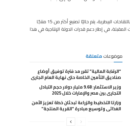
وأوضح، في مداخلة هاتفية لبرنامج هذا الصباح، أنه فيما يتعلق باللقاحات البيطرية، يتم حاليًا تصنيع أكثر من 15 منتجًا
لعدد إلى 30 منتجًا خلال السنوات المقبلة، في إطار دعم قدرات الدولة الإنتاجية في هذا
موضوعات
متعلقة
“الرقابة المالية” تقرر مد فترة توفيق أوضاع
صناديق التأمين الخاصة حتى نهاية العام الجاري
وزير الاستثمار: 9.68 مليار دولار حجم التبادل
التجاري بين مصر والإمارات خلال 2025
وزارتا التخطيط والزراعة تبحثان خطة تعزيز الأمن
الغذائي وتوسيع مبادرة “القرية المنتجة”