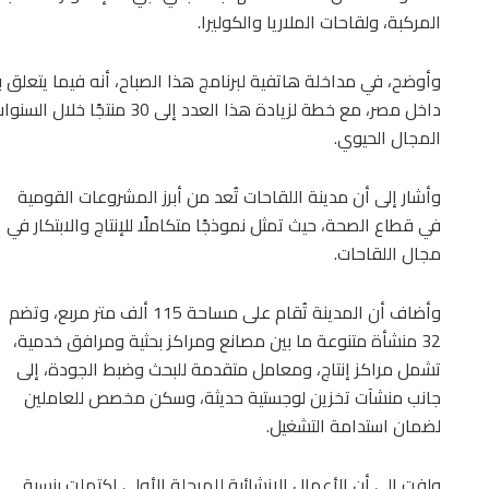
المركبة، ولقاحات الملاريا والكوليرا.
داخل مصر، مع خطة لزيادة هذا ا
المجال الحيوي.
وأشار إلى أن مدينة اللقاحات تُعد من أبرز المشروعات القومية
في قطاع الصحة، حيث تمثل نموذجًا متكاملًا للإنتاج والابتكار في
مجال اللقاحات.
وأضاف أن المدينة تُقام على مساحة 115 ألف متر مربع، وتضم
32 منشأة متنوعة ما بين مصانع ومراكز بحثية ومرافق خدمية،
تشمل مراكز إنتاج، ومعامل متقدمة للبحث وضبط الجودة، إلى
جانب منشآت تخزين لوجستية حديثة، وسكن مخصص للعاملين
لضمان استدامة التشغيل.
ولفت إلى أن الأعمال الإنشائية للمرحلة الأولى اكتملت بنسبة