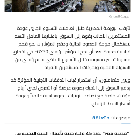
البورصة المصرية
تترقب البورصة المصرية خلال تعاملات الأسبوع الجاري عودة
المستثمرين الأجانب بقوة إلى السوق، باعتبارها العامل الأهم
لاستكمال موجة الصعود الحالية ودفع المؤشرات نحو قمم
قياسية جديدة، بعد أن نجح المؤشر الرئيسي EGX30 في اختراق
مستويات غير مسبوقة خلال الأسبوع الماضي بدعم رئيسي من
السيولة المحلية وتحركات المستثمرين الأفراد.
ويرى متعاملون، أن استمرار غياب التدفقات الأجنبية المؤثرة قد
يدفع السوق إلى التحرك بصورة عرضية أو التعرض لجني أرباح
مؤقت، خاصة مع تصاعد التوترات الجيوسياسية عالمياً وعودة
أسعار النفط للارتفاع.
موضوعات
متعلقة
“مدينة مصر” تضخ 3.5 مليار جنيه بأعمال البنية التحتية في