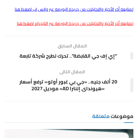
لمتابعة أخر الأخبار والتحليلات من جريدة البورصة عبر واتس اب اضغط هنا
لمتابعة أخر الأخبار والتحليلات من جريدة البورصة عبر التليجرام اضغط هنا
المقال السابق
“إي إف جي القابضة”.. تحرك لطرح شركة تابعة
المقال التالى
20 ألف جنيه.. «جي بي غبور أوتو» ترفع أسعار
«هيونداى إلنترا AD» موديل 2027
موضوعات
متعلقة