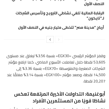
النصف الأول
الرقابة المالية تلغي نشاطي الترويج وتأسيس الشركات
لـ”تايكون”
أرباح “مدينة مصر” تتخطى مليار جنيه في النصف الأول
وقفز المؤشر الرئيسي «EGX30» بنسبة 3.56% ليغلق عند مستوى
53,605 نقطة خلال تعاملات الأسبوع الماضي، كما ارتفع مؤشر
الشركات الصغيرة والمتوسطة «EGX70» بنسبة 3.36% إلى
14,500 نقطة، وصعد مؤشر «EGX100» بنسبة 3.14% مغلقًا عند
20,207 نقطة.
أبوغنيمة: التداولات الأخيرة المرتفعة تعكس
نشاطًا قويًا من المستثمرين الأفراد