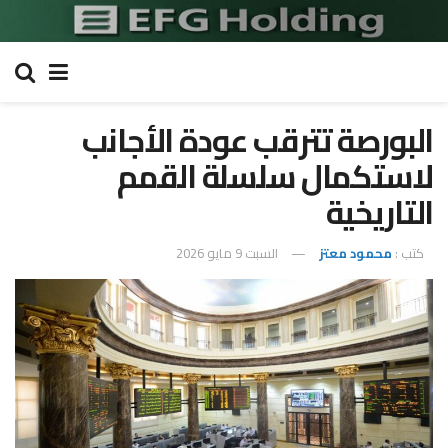
البورصة تترقب عودة الأجانب
لاستكمال سلسلة القمم
التاريخية
كتب :
محمود معتز
السبت 9 مايو 2026