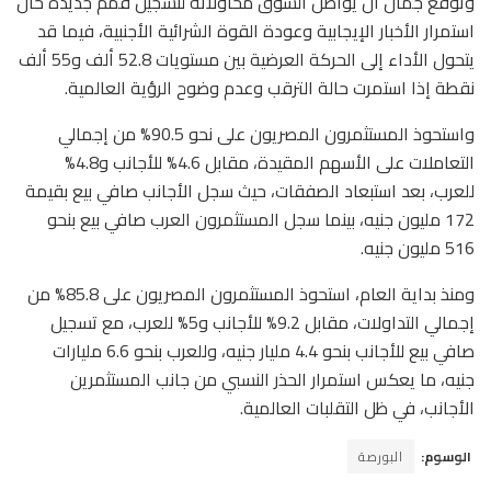
وتوقع جمال أن يواصل السوق محاولاته لتسجيل قمم جديدة حال
استمرار الأخبار الإيجابية وعودة القوة الشرائية الأجنبية، فيما قد
يتحول الأداء إلى الحركة العرضية بين مستويات 52.8 ألف و55 ألف
نقطة إذا استمرت حالة الترقب وعدم وضوح الرؤية العالمية.
واستحوذ المستثمرون المصريون على نحو 90.5% من إجمالي
التعاملات على الأسهم المقيدة، مقابل 4.6% للأجانب و4.8%
للعرب، بعد استبعاد الصفقات، حيث سجل الأجانب صافي بيع بقيمة
172 مليون جنيه، بينما سجل المستثمرون العرب صافي بيع بنحو
516 مليون جنيه.
ومنذ بداية العام، استحوذ المستثمرون المصريون على 85.8% من
إجمالي التداولات، مقابل 9.2% للأجانب و5% للعرب، مع تسجيل
صافي بيع للأجانب بنحو 4.4 مليار جنيه، وللعرب بنحو 6.6 مليارات
جنيه، ما يعكس استمرار الحذر النسبي من جانب المستثمرين
الأجانب، في ظل التقلبات العالمية.
الوسوم:
البورصة