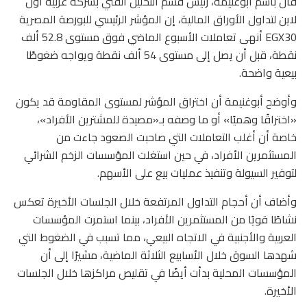
قال باسم أبوغنيمة، رئيس قسم التحليل الفني بشركة عربية أون
لاين لتداول الأوراق المالية، إن المؤشر الرئيسي للبورصة المصرية
EGX30 أنهى تعاملات الأسبوع الماضي فوق مستوى 52.8 ألف
نقطة، قبل أن يصل إلى مستوى 54 ألف نقطة ويواجه ضغوطًا
بيعية واضحة.
وأوضح أبوغنيمة أن اختراق المؤشر لمستوى المقاومة قد يكون
«اختراقًا وهميًا» أو ما وصفه بـ«مصيدة للمشترين الأفراد»،
خاصة أن أغلب التعاملات التي صاحبت الصعود جاءت من
المستثمرين الأفراد، في حين استغلت المؤسسات الزخم الشرائي
لتوفير السيولة وتنفيذ عمليات بيع على الأسهم.
وأضاف أن أحجام التداول المرتفعة خلال الجلسات الأخيرة تعكس
نشاطًا قويًا من المستثمرين الأفراد، بينما استمرت المؤسسات
العربية والأجنبية في الاتجاه البيعي، مما تسبب في الضغوط التي
شهدها السوق خلال الأسابيع الثلاثة الماضية، مشيرًا إلى أن
المؤسسات المحلية بدأت أيضًا في تقليص مراكزها خلال الجلسات
الأخيرة.