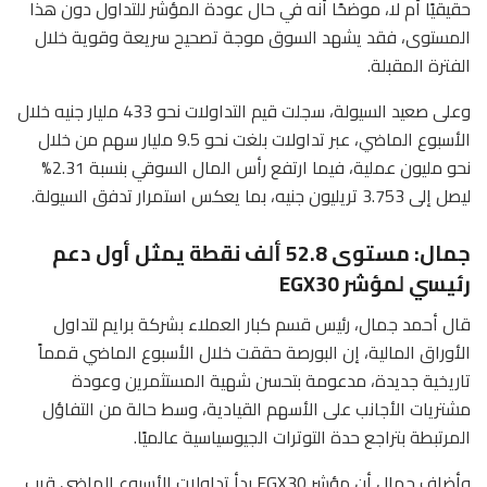
حقيقيًا أم لا، موضحًا أنه في حال عودة المؤشر للتداول دون هذا
المستوى، فقد يشهد السوق موجة تصحيح سريعة وقوية خلال
الفترة المقبلة.
وعلى صعيد السيولة، سجلت قيم التداولات نحو 433 مليار جنيه خلال
الأسبوع الماضي، عبر تداولات بلغت نحو 9.5 مليار سهم من خلال
نحو مليون عملية، فيما ارتفع رأس المال السوقي بنسبة 2.31%
ليصل إلى 3.753 تريليون جنيه، بما يعكس استمرار تدفق السيولة.
جمال: مستوى 52.8 ألف نقطة يمثل أول دعم
رئيسي لمؤشر EGX30
قال أحمد جمال، رئيس قسم كبار العملاء بشركة برايم لتداول
الأوراق المالية، إن البورصة حققت خلال الأسبوع الماضي قمماً
تاريخية جديدة، مدعومة بتحسن شهية المستثمرين وعودة
مشتريات الأجانب على الأسهم القيادية، وسط حالة من التفاؤل
المرتبطة بتراجع حدة التوترات الجيوسياسية عالميًا.
وأضاف جمال أن مؤشر EGX30 بدأ تداولات الأسبوع الماضي قرب