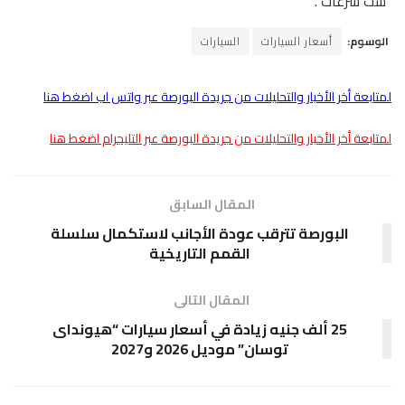
“ست سرعات”.
الوسوم:
أسعار السيارات
السيارات
لمتابعة أخر الأخبار والتحليلات من جريدة البورصة عبر واتس اب اضغط هنا
لمتابعة أخر الأخبار والتحليلات من جريدة البورصة عبر التليجرام اضغط هنا
المقال السابق
البورصة تترقب عودة الأجانب لاستكمال سلسلة
القمم التاريخية
المقال التالى
25 ألف جنيه زيادة في أسعار سيارات “هيونداى
توسان” موديل 2026 و2027