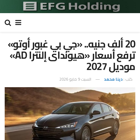
20 ألف جنيه.. «جي بي غبور أوتو»
ترفع أسعار «هيونداى إلنترا AD»
موديل 2027
كتب :
دينا محمد
السبت 9 مايو 2026