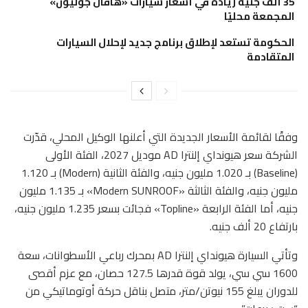
35 ألف جنيه زيادة في أسعار سيارات «هافال جوليون»
المجمعة محليًا
الحكومة تستعد لإطلاق برنامج جديد لإحلال السيارات
المتقادمة
وفقًا لقائمة الأسعار الجديدة التي أعلنها الوكيل المحلي، قدّرت
الشركة سعر هيونداي إلنترا AD موديل 2027، الفئة الأولى
(Baseline) بـ 1.020 مليون جنيه، والفئة الثانية (Modern) بـ 1.120
مليون جنيه، والفئة الثالثة «Modern SUNROOF» بـ 1.135 مليون
جنيه، أما الفئة الرابعة «Topline» فجائت بسعر 1.235 مليون جنيه،
بارتفاع 20 ألف جنيه.
وتأتي السيارة هيونداي إلنترا AD بمحرك رباعي الأسطوانات، سعة
1600 سي سي، يولد قوة قدرها 127.5 حصان، مع عزم أقصى
للدوران يبلغ 155 نيوتن/متر، متصل بناقل حركة أوتوماتيكي من