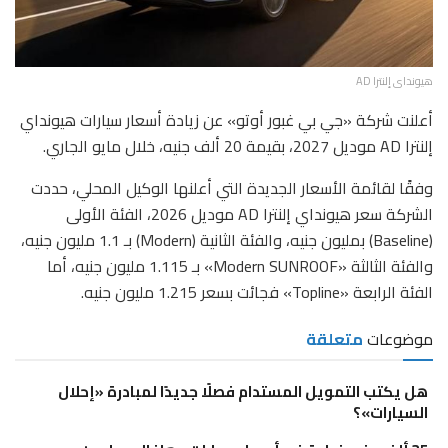
هيونداى إلنترا AD
أعلنت شركة «جي بي غبور أوتو» عن زيادة أسعار سيارات هيونداي
إلنترا AD موديل 2027، بقيمة 20 ألف جنيه، خلال مايو الجاري.
وفقًا لقائمة الأسعار الجديدة التي أعلنها الوكيل المحلي، حددت
الشركة سعر هيونداي إلنترا AD موديل 2026، الفئة الأولى
(Baseline) بمليون جنيه، والفئة الثانية (Modern) بـ 1.1 مليون جنيه،
والفئة الثالثة «Modern SUNROOF» بـ 1.115 مليون جنيه، أما
الفئة الرابعة «Topline» فجائت بسعر 1.215 مليون جنيه.
موضوعات
متعلقة
هل يكتب التمويل المستدام فصلًا جديدًا لمبادرة «إحلال
السيارات»؟