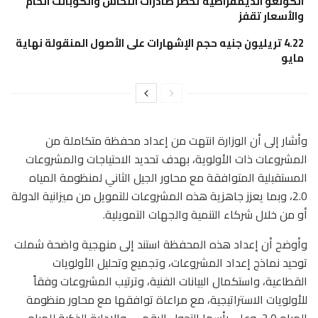
الكونغو الديمقراطية تحظر صادرات النحاس والكوبالت الخام
والأسعار تقفز
4.22 تريليون جنيه حجم الإشهارات على الأصول المنقولة نهاية
مايو
وأشار إلى أن الوزارة انتهت من إعداد محفظة متكاملة من
المشروعات ذات الأولوية، بهدف تحديد الاحتياجات والمشروعات
المستقبلية المتوافقة مع محاور الجيل الثاني لمنظومة المياه
2.0، وبما يعزز جاهزية هذه المشروعات للتمويل من ميزانية الدولة
أو من خلال شركاء التنمية والجهات التمويلية.
وأوضح أن إعداد هذه المحفظة استند إلى منهجية واضحة شملت
توحيد نماذج إعداد المشروعات، وتجميع وتحليل الأولويات
القطاعية، واستكمال البيانات الفنية، وترتيب المشروعات وفقاً
للأولويات الاستراتيجية، مع مراعاة توافقها مع محاور منظومة