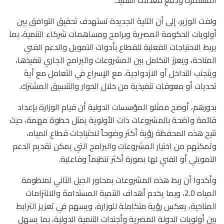
المستمرة ودفع معدلات التنفيذ.
ولفت الوزير، إلى أن الآلية الجديدة تستهدف تحقيق التوافق بين
أولويات الحكومة المصرية وبرامج ومساهمات شركاء التنمية، بما
يربط الاحتياجات الفعلية للقطاع بأدوات التمويل والدعم الفني
المتاحة، ويعزز التكامل بين المشروعات والبرامج الجاري تنفيذها،
ويتجنب التداخل أو الازدواجية، مع الإسراع في التعامل مع أية
تحديات أو معوقات تنفيذية من خلال الحوار والتنسيق المشترك.
بدورهم، أوضح ممثلو المؤسسات الدولية أن قيام الوزارة بإعداد
قائمة واضحة بالمشروعات ذات الأولوية يمثل خطوة مهمة، حيث
تتيح هذه المحفظة رؤية أكثر وضوحاً لاحتياجات قطاع المياه،
وتمكنهم من اختيار المشروعات والبرامج التي يمكن تقديم الدعم
التمويلي أو الفني لها بصورة أكثر تنظيماً وفاعلية.
وأكدوا أن ربط هذه المشروعات بمحاور الجيل الثاني لمنظومة
المياه 2.0، وبما يخدم أهداف التنمية المستدامة والالتزامات
المناخية، يعكس رؤية متكاملة للوزارة، ويسهم في تعزيز الترابط
بين أولويات الدولة المصرية وأجندات التنمية الدولية، بما يسهل