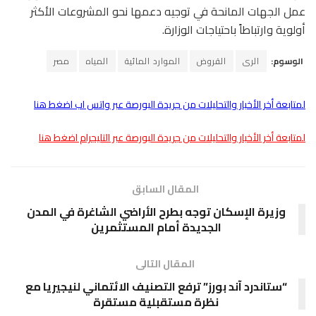
عمل الجهات المانحة في توجيه دعمها نحو المشروعات الأكثر
أولوية وارتباطاً باحتياجات الوزارة.
الوسوم:
الرى
القروض
الموارد المائية
المياه
مصر
لمتابعة أخر الأخبار والتحليلات من جريدة البورصة عبر واتس اب اضغط هنا
لمتابعة أخر الأخبار والتحليلات من جريدة البورصة عبر التليجرام اضغط هنا
المقال السابق
وزيرة الإسكان توجه بطرح الأراضي الشاغرة في المدن
الجديدة أمام المستثمرين
المقال التالى
“ستاندرد آند بورز” ترفع التصنيف الائتماني لنيجيريا مع
نظرة مستقبلية مستقرة