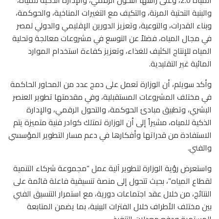
المياه 2.0، وعلى رأسها التحول الرقمي، والإدارة الذكية للمياه،
والبنية التحتية المرنة، والتكيف مع التغيرات المناخية، والحوكمة،
وبناء القدرات، والتوعية، وتعزيز الدورين الإقليمي والدولي لمصر
في مجال المياه، فضلاً عن التوسع في مشروعات معالجة وتحلية
المياه للإنتاج الكثيف للغذاء، وتعزيز كفاءة استخدام الموارد
المائية غير التقليدية.
وأكد سويلم، أن الوزارة تعمل على دمج عدد من المحاور الحاكمة
في مختلف المشروعات المستقبلية، وفي مقدمتها تطوير العنصر
البشري، وتطبيق مبادئ الحوكمة، والتحول الرقمي، والإدارة
الذكية للمياه، مشيراً إلى أن الوزارة تمتلك كوادر فنية متميزة يتم
الاستفادة من قدراتها وأفكارها في دعم مسار التطوير المؤسسي
والفني.
واستعرض رؤية الوزارة لتطوير آلية عمل “مجموعة شركاء التنمية
لقطاع المياه”، بحيث تتحول إلى منصة تنسيقية فاعلة قائمة على
النتائج، من خلال عقد اجتماعات دورية، مع استمرار التنسيق الفني
بين مختلف الأطراف خلال الفترات البينية، بما يضمن المتابعة