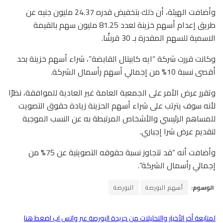
وأضافت الهيئة، أن ذلك بتخفيض قدره 24.37 مليون جنيه عن
طريق إعدام أسهم خزينة لعدد 81.25 مليون سهم بالقيمة
الاسمية للسهم المقدرة بـ 30 قرشًا.
وكانت قررت شركة “ايه كابيتال القابضة”، شراء أسهم خزينة بحد
أقصى نسبة 10% من إجمالي أسهم رأسمال الشركة.
وتقرر عرض الأمر على الجمعية العامة غير العادية للموافقة، نظرًا
لأنه سوف يترتب على شراء أسهم الحزينة زيادة حقوق التصويت
للمساهم الرئيسي والأشخاص المرتبطة به عن النسب الموجبة
لتقديم عرض شرا إجباري.
وأضافت أنه “قد تتجاوز نسبة حقوقه التصويتية عن 75% من
إجمالي رأسمال الشركة”.
الوسوم:
أسهم البورصة
البورصة
لمتابعة أخر الأخبار والتحليلات من جريدة البورصة عبر واتس اب اضغط هنا