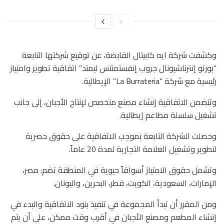
وكشفت شركة ايه كابيتال القابضة، عن توقيع شركتها التابعة
“بورتو إنترناشيونال جروب إنفستمنتس ليمتد” اتفاقية تطوير وامتياز
رئيسية مع شركة “La Burrateria” الإيطالية.
وتتضمن الاتفاقية إنشاء مصنع متخصص لإنتاج الأجبان، إلى جانب
تشغيل سلسلة مطاعم إيطالية.
وحصلت الشركة التابعة بموجب الاتفاقية على حقوق حصرية
لتطوير وتشغيل العلامة التجارية لمدة 20 عاماً.
وتشمل حقوق الامتياز أسواقاً حيوية في المنطقة تضم: مصر،
الإمارات، السعودية، الكويت، قطر، البحرين، واليونان.
ومن المقرر أن تبدأ المجموعة في تنفيذ بنود الاتفاقية والبدء في
إنشاء المطعم ومصنع الأجبان في أقرب وقت ممكن، على أن يتم