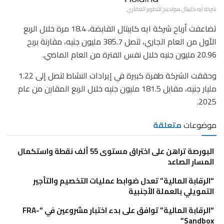
شركة ايه كابيتال هولدينج للتطوير العقاري
تضاعفت أرباح شركة ايه كابيتال القابضة، 18.4 مرة خلال الربع
الأول من العام الجاري، لتصل 385.7 مليون جنيه، مقارنة بربح
20.96 مليون جنيه خلال نفس الفترة من العام الماضي.
​وحققت الشركة طفرة كبيرة في إيرادات النشاط لتصل إلى 1.22
مليار جنيه، مقابل 181.5 مليون جنيه خلال الربع المقارن من عام
2025.
موضوعات
متعلقة
البورصة تراهن على اختراق مستوى 55 ألف نقطة واستكمال
المسار الصاعد
“الرقابة المالية” تعدل ضوابط عمليات التخصيم والتأجير
التمويلي بالعملة الأجنبية
“الرقابة المالية” توافق على بدء اختبار مشروعين في “FRA-
Sandbox”