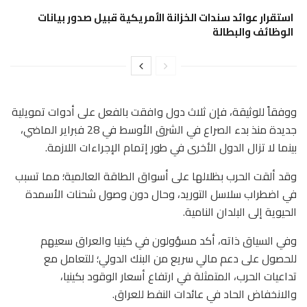
استقرار عوائد سندات الخزانة الأمريكية قبيل صدور بيانات
الوظائف والبطالة
ووفقاً للوثيقة، فإن ثلاث دول وافقت بالفعل على أدوات تمويلية
جديدة منذ بدء الصراع في الشرق الأوسط في 28 فبراير الماضي،
بينما لا تزال الدول الأخرى في طور إتمام الإجراءات اللازمة.
وقد ألقت الحرب بظلالها على أسواق الطاقة العالمية؛ مما تسبب
في اضطراب سلاسل التوريد، وحال دون وصول شحنات الأسمدة
الحيوية إلى البلدان النامية.
وفي السياق ذاته، أكد مسؤولون في كينيا والعراق سعيهم
للحصول على دعم مالي سريع من البنك الدولي؛ للتعامل مع
تداعيات الحرب، المتمثلة في ارتفاع أسعار الوقود بكينيا،
والانخفاض الحاد في عائدات النفط للعراق.