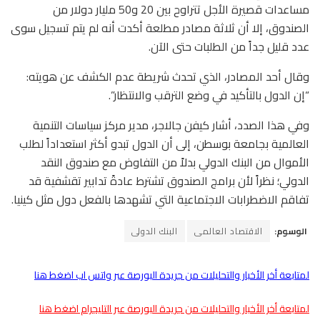
مساعدات قصيرة الأجل تتراوح بين 20 و50 مليار دولار من
الصندوق، إلا أن ثلاثة مصادر مطلعة أكدت أنه لم يتم تسجيل سوى
عدد قليل جداً من الطلبات حتى الآن.
وقال أحد المصادر، الذي تحدث شريطة عدم الكشف عن هويته:
“إن الدول بالتأكيد في وضع الترقب والانتظار”.
وفي هذا الصدد، أشار كيفن جالاجر، مدير مركز سياسات التنمية
العالمية بجامعة بوسطن، إلى أن الدول تبدو أكثر استعداداً لطلب
الأموال من البنك الدولي بدلاً من التفاوض مع صندوق النقد
الدولي؛ نظراً لأن برامج الصندوق تشترط عادةً تدابير تقشفية قد
تفاقم الاضطرابات الاجتماعية التي تشهدها بالفعل دول مثل كينيا.
الوسوم:
الاقتصاد العالمى
البنك الدولى
لمتابعة أخر الأخبار والتحليلات من جريدة البورصة عبر واتس اب اضغط هنا
لمتابعة أخر الأخبار والتحليلات من جريدة البورصة عبر التليجرام اضغط هنا