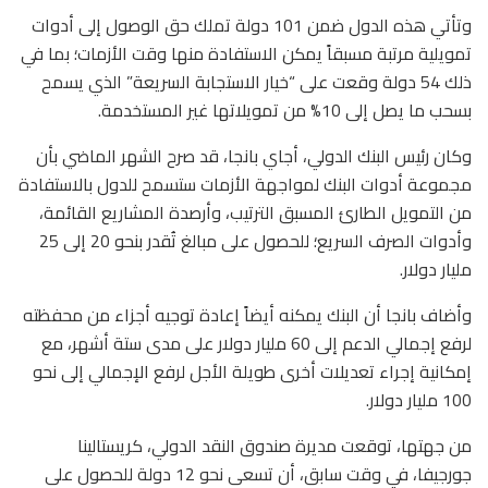
وتأتي هذه الدول ضمن 101 دولة تملك حق الوصول إلى أدوات
تمويلية مرتبة مسبقاً يمكن الاستفادة منها وقت الأزمات؛ بما في
ذلك 54 دولة وقعت على “خيار الاستجابة السريعة” الذي يسمح
بسحب ما يصل إلى 10% من تمويلاتها غير المستخدمة.
وكان رئيس البنك الدولي، أجاي بانجا، قد صرح الشهر الماضي بأن
مجموعة أدوات البنك لمواجهة الأزمات ستسمح للدول بالاستفادة
من التمويل الطارئ المسبق الترتيب، وأرصدة المشاريع القائمة،
وأدوات الصرف السريع؛ للحصول على مبالغ تُقدر بنحو 20 إلى 25
مليار دولار.
وأضاف بانجا أن البنك يمكنه أيضاً إعادة توجيه أجزاء من محفظته
لرفع إجمالي الدعم إلى 60 مليار دولار على مدى ستة أشهر، مع
إمكانية إجراء تعديلات أخرى طويلة الأجل لرفع الإجمالي إلى نحو
100 مليار دولار.
من جهتها، توقعت مديرة صندوق النقد الدولي، كريستالينا
جورجيفا، في وقت سابق، أن تسعى نحو 12 دولة للحصول على