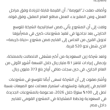
وأضاف صفت لـ”البورصة”، أن القيمة قابلة للزيادة وفق مراحل
العمل، ومن المقرر بدء العمل مطلع العام المقبل، وفق قوله.
ولفت إلى أن المشروع يأتي ضمن استراتيجية الشركة للتوسع
الخارجي بعد نجاحها في تنفيذ مشروعات كبرى في مصرأبرزها
تحويل القرى من النحاس إلى الفايبر ضمن مشروع «حياة كريمة»
الذي شمل نحو 520 قرية.
وتعد شركة زين السعودية من أكبر مشغلى الاتصالات بالمملكة،
بإجمالى إيرادات تناهز 8.1 مليار ريال خلال التسعة أشهر الأولى من
العام الجاري، في حين سجلت صافي أرباح بلغ 373 مليون ريال.
وأشار صفوت إلى أن الشركة تسعى أيضًا للتوسع في مشروعات
الفايبر في إفريقيا، وتستهدف استمرار معدلات نمو المبيعات بنسبة
تصل إلى 100% سنويًا خلال 2026، مدعومة بالمشروعات الجديدة
في السعودية وخطط المشاركة في المشروع القومي للفايبر
داخل مصر.