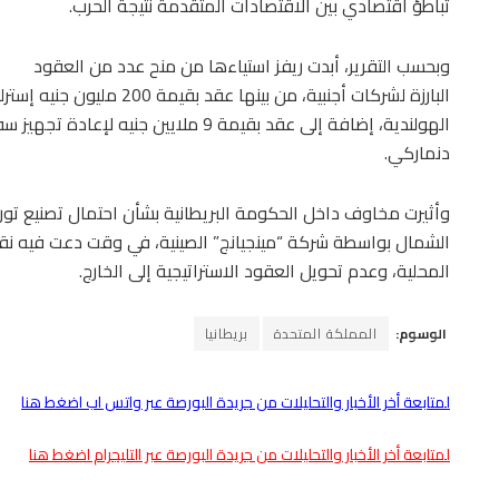
تباطؤ اقتصادي بين الاقتصادات المتقدمة نتيجة الحرب.
وبحسب التقرير، أبدت ريفز استياءها من منح عدد من العقود
البارزة لشركات أجنبية، من بي
الهولندية، إضافة إلى عقد بقيمة 9 ملايين 
دنماركي.
وأثيرت مخاوف داخل الحكومة البريطانية بشأن احتمال تصنيع توربي
الشمال بواسطة شركة “مينجيانج” الصينية، في وقت دعت فيه نقا
المحلية، وعدم تحويل العقود الاستراتيجية إلى الخارج.
الوسوم:
المملكة المتحدة
بريطانيا
لمتابعة أخر الأخبار والتحليلات من جريدة البورصة عبر واتس اب اضغط هنا
لمتابعة أخر الأخبار والتحليلات من جريدة البورصة عبر التليجرام اضغط هنا