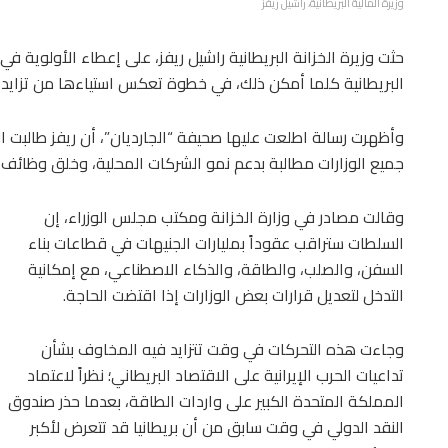
وزيرة المالية البريطانية، راشيل ريفز
حثت وزيرة الخزانة البريطانية راشيل ريفز، على إعطاء الأولوية 
البريطانية كلما أمكن ذلك، في خطوة تعكس استياءها من تزايد إ
وأظهرت رسالة اطلعت عليها صحيفة “الجارديان”، أن ريفز طالبت الو
جميع الوزارات مطالبة بدعم نمو الشركات المحلية، وخلق وظائف 
وقالت مصادر في وزارة الخزانة ومكتب مجلس الوزراء، إن
السلطات ستراقب عقوداً بمليارات الجنيهات في قطاعات بناء
السفن، والصلب، والطاقة، والذكاء الاصطناعي، مع إمكانية
التدخل لتعديل قرارات بعض الوزارات إذا اقتضت الحاجة.
وجاءت هذه التحركات في وقت تتزايد فيه المخاوف بشأن
تداعيات الحرب الإيرانية على الاقتصاد البريطاني؛ نظراً لاعتماد
المملكة المتحدة الكبير على واردات الطاقة، بعدما حذر صندوق
النقد الدولي في وقت سابق من أن بريطانيا قد تتعرض لأكبر