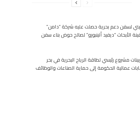
نها عقد بقيمة 200 مليون جنيه إسترليني لسفن دعم بحرية حصلت عليه شركة “دامن”
جنيه لإعادة تجهيز سفينة الأبحاث “ديفيد أتينبورو” لصالح حوض بناء سفن
نات مشروع رئيسي لطاقة الرياح البحرية في بحر
بات عمالية الحكومة إلى حماية الصناعات والوظائف