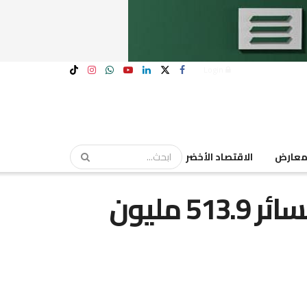
Login
عارض
الاقتصاد الأخضر
“أكت فاينانشال” تتكبد خسائر 513.9 مليون