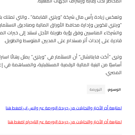
المخاطر تحت رقابة وإشراف الجهات المعنية.
وتعكس زيادة رأس مال شركة “ويلزي القابضة” ـ والتي تمتلك بالت
“ويلزي لتكوين وإدارة محافظ الأوراق المالية وصناديق الاستثمار” ـ
والشركاء المناسبين وفق رؤية طويلة الأجل تستند إلى خبرات ال
قادرة على إحداث أثر مستدام على المديين المتوسط والطويل.
وترى “أكت فاينانشال” أن الاستثمار في “ويلزي” يمثل رهانًا استرا
أساسيًا من البنية المالية الرقمية المستقبلية، والمساهمة في إع
المصري.
الوسوم:
البورصة
لمتابعة أخر الأخبار والتحليلات من جريدة البورصة عبر واتس اب اضغط هنا
لمتابعة أخر الأخبار والتحليلات من جريدة البورصة عبر التليجرام اضغط هنا