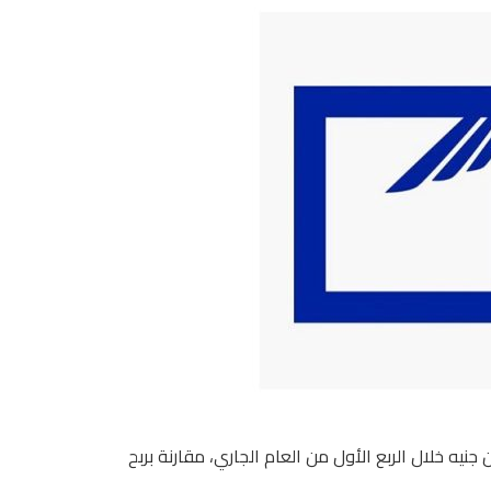
أكت فاينانشال للاستشارات، إلى خسارة 513.9 مليون جنيه خلال الربع الأول من العام الجاري، مقارنة بربح