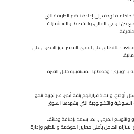
 متكاملة تهدف إلى إعادة تنظيم الطريقة التي
ع بين الوعي المالي، والتخطيط، والاستثمارات
متفرقة.
تجهيز المنصة خلال 8 أشهر؛ لتكون مستعدة للانطلاق على المدى القصير فور الحصول على
الية.
 بـ “ويلزي” وخططها المستقبلية خلال الفترة
ل أوضح، واتخاذ قراراتهم بثقة أكبر، عبر تجربة تنمو
 السلوكية والتكنولوجية التي يشهدها السوق.
نمو والتوسع المرحلي، بما يسمح بإضافة وظائف
التزام الكامل بأعلى معايير الحوكمة والتنظيم وإدارة