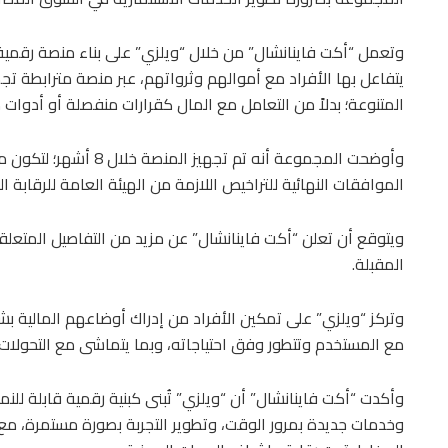
وتعمل “أكت فاينانشال” من خلال “ويلزي” على بناء منصة رقمية
يتفاعل بها الأفراد مع أموالهم وثرواتهم، عبر منصة مترابطة تجم
المتنوعة؛ بدلاً من التعامل مع المال كقرارات منفصلة أو أدوات 
وأوضحت المجموعة أنه تم 
الموافقات النهائية للتراخيص اللازمة من الهيئة العامة للرقابة الم
ويتوقع أن تعلن “أكت فاينانشال” عن مزيد من التفاصيل المتعلقة
المقبلة.
وتركز “ويلزي” على تمكين الأفراد من إدراك أوضاعهم المالية بشك
مع المستخدم وتتطور وفق احتياجاته، وبما يتماشى مع التحولات
وأكدت “أكت فاينانشال” أن “ويلزي” تُبنى كبنية رقمية قابلة لل
وخدمات جديدة بمرور الوقت، وتطوير التجربة بصورة مستمرة، مع ال