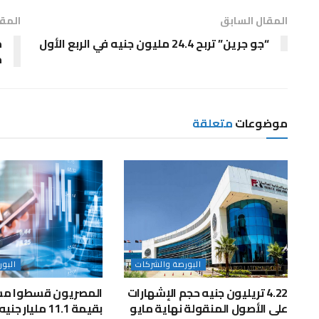
المقال السابق
المقا
“جو جرين” تربح 24.4 مليون جنيه في الربع الأول
م
موضوعات
متعلقة
البورصة والشركات
البو
4.22 تريليون جنيه حجم الإشهارات
المصريون قسطوا مش
على الأصول المنقولة نهاية مايو
بقيمة 11.1 مليار جنيه خلال مايو