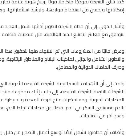
كما تتبنى الشركة نموذجًا متكاملاً قويًا يرسخ هوية علامة تجاري
إمكاناتها ويحسن من استخدام مواردها، وترشيد استثماراتها، ويع
وأشار الخولي إلى أن خطة الشركة لتطوير أدائها تشمل العديد من
لتتوافق مع معايير التصنيع الجيد العالمية، مثل متطلبات منظمة 
وعرض جانبًا من المشروعات التي تم الانتهاء منها لتحقيق هذا 
والتطوير الشامل والجزئي لماكينات الإنتاج والمناطق الإنتاجية، 
وصرف الخامات الدوائية والمعامل.
ولفت إلى أن الأهداف الاستراتيجية للشركة القابضة للأدوية ا
للشركات التابعة للشركة القابضة، إلى جانب إثراء مجموعة منتجا
المضادات الحيوية، ومستحضرات علاج قرحة المعدة والسيطرة ع
بالدم ومستوى السكر في الدم، فضلاً عن مضادات تجلط الدم، 
وعددٍ آخر من المنتجات.
وأضاف أن خططها تشمل أيضًا توسيع أعمال التصدير من خلال زياد