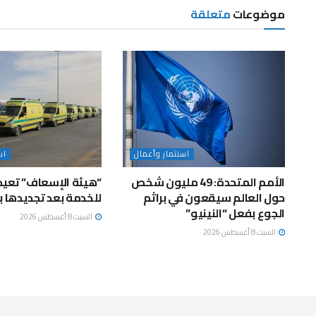
موضوعات
متعلقة
استثمار وأعمال
اس
الأمم المتحدة: 49 مليون شخص
حول العالم سيقعون في براثم
للخدمة بعد تجديدها ب
الجوع بفعل “النينيو”
السبت 8 أغسطس 2026
السبت 8 أغسطس 2026