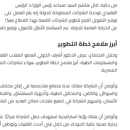
من جانبه، قال هاشم السيد مساعد رئيس الوزراء؛ الرئيس
التنفيذي لوحدة الشركات المملوكة للدولة إنه يتم العمل على
توفير التمويل اللازم لتطوير الشركات التابعة لهذا القطاع بعيدًا
عن الخزانة العامة للدولة، عبر الاستثمار الأمثل للأصول، ورفع كفا
أبرز ملامح خطة التطوير
وخلال الاجتماع، عرض الدكتور أشرف الخولي العضو المنتدب التنف
والمستلزمات الطبية، أبرز ملامح خطة التطوير، سواء للشركات ال
المصرية.
وأوضح أن الشركة تمتلك عدة مصانع متخصصة في إنتاج مختلف ال
والسوائل، والحُقن، والمحاليل الطبية، وأجهزة الاستنشاق، والقط
الأسنان، وتسهم الشركة في تصنيع منتجات لصالح العديد من الشر
وأوضح أن هناك رؤية استراتيجية تستهدف جعل الشركة مركزًا عالمي
رعاية صحية عالية الجودة، من خلال تبني أحدث التقنيات وتوطين أ