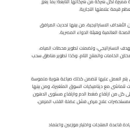
ة مميزة لكل شركة من شركاتها التابعة؛ بما يعزز
ظم قيمة علامتها التجارية.
 الأهداف الاستراتيجية، من بينها تحديث المرافق
الصحة العالمية وهيئة الدواء المصرية.
الهدف الاستراتيجي، وتضمنت تطوير محطات المياه،
ومخازن الخامات والمنتج التام، وكذا تطوير مناطق سحب
لتي يتم العمل عليها تتضمن كذلك صياغة هوية ملموسة
ت تتماشى مع ديناميكيات السوق المتغيرة، ومن بينها
لى كل من ارتفاع ضغط الدم وارتفاع مستوى الدهون
وممستحضرات علاج مرض فشل عضلة القلب المزمن،
ة قاعدة المنتجات واختيار موزعين واعتماد