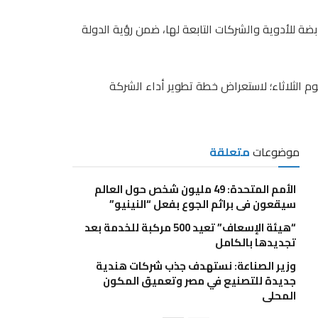
ة للأدوية والشركات التابعة لها، ضمن رؤية الدولة
م الثلاثاء؛ لاستعراض خطة تطوير أداء الشركة
موضوعات
متعلقة
الأمم المتحدة: 49 مليون شخص حول العالم
سيقعون في براثم الجوع بفعل “النينيو”
“هيئة الإسعاف” تعيد 500 مركبة للخدمة بعد
تجديدها بالكامل
وزير الصناعة: نستهدف جذب شركات هندية
جديدة للتصنيع في مصر وتعميق المكون
المحلي