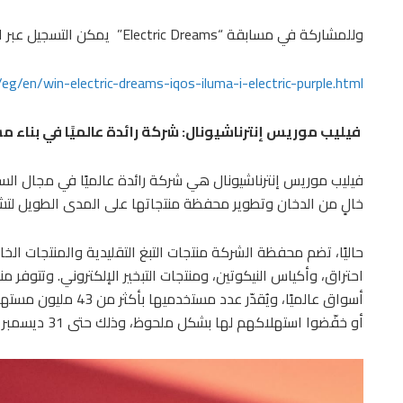
وللمشاركة في مسابقة “Electric Dreams” يمكن التسجيل عبر الرابط:
g/en/win-electric-dreams-iqos-iluma-i-electric-purple.html
فيليب موريس إنترناشيونال: شركة رائدة عالميًا في بناء م
فيليب موريس إنترناشيونال هي شركة رائدة عالميًا في مجال ال
خالٍ من الدخان وتطوير محفظة منتجاتها على المدى الطويل لتشمل
حاليًا، تضم محفظة الشركة منتجات التبغ التقليدية والمنتجات ال
أسواق عالميًا، ويُقدّر 
أو خفّضوا استهلاكهم لها بشكل ملحوظ، وذلك حتى 31 ديسمبر 2025.