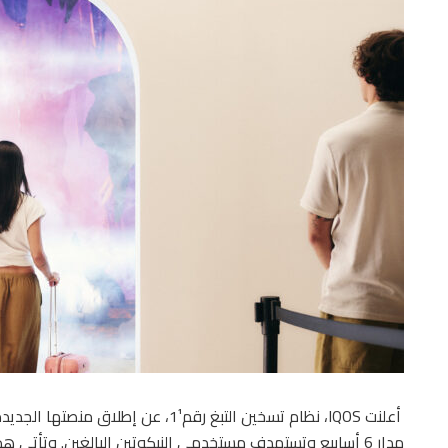
مدار 6 أسابيع وتستهدف مستخدمي النيكوتين البالغين. وتأتي 