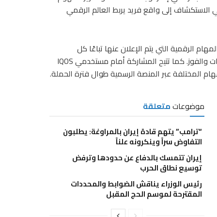
ي الاستكشاف إلى واقع فريد يربط العالم الرقمي
م الرقمية التي يتم الإعلان عنها تباعًا كل
أسبوعين، بما يمنح المشاركين فرصًا متعددة للدخول في السحوبات والفوز. كما تتيح المشاركة أمام مستخدمي IQOS
موضوعات
متعلقة
“ترامب” يتهم قادة إيران بالمراوغة: يطلبون
التفاوض سراً وينكرونه علناً
إيران تتمسك بالدفاع عن حدودها وترفض
توسيع نطاق الحرب
رئيس الوزراء يناقش الضوابط والمحددات
المقترحة لموسم الحج المقبل