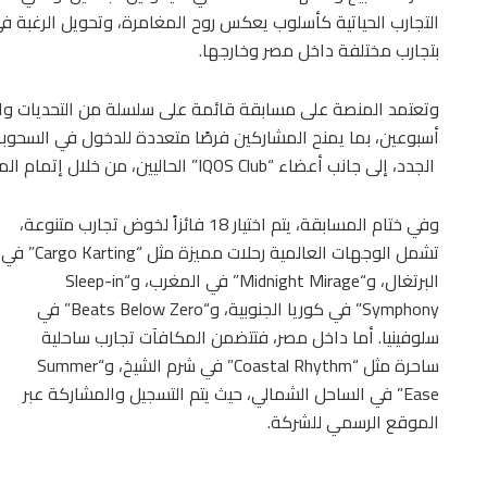
التجارب الحياتية كأسلوب يعكس روح المغامرة، وتحويل الرغبة ف
بتجارب مختلفة داخل مصر وخارجها.
وتعتمد المنصة على مسابقة قائمة على سلسلة من التحديات والمها
الجدد، إلى جانب أعضاء “IQOS Club” الحاليين، من خلال إتمام المهام المختلفة عبر المنصة الرسمية طوال فترة الحملة.
وفي ختام المسابقة، يتم اختيار 18 فائزاً لخوض تجارب متنوعة،
تشمل الوجهات العالمية رحلات مميزة مثل “Cargo Karting” في
البرتغال، و“Midnight Mirage” في المغرب، و“Sleep-in
Symphony” في كوريا الجنوبية، و“Beats Below Zero” في
سلوفينيا. أما داخل مصر، فتتضمن المكافآت تجارب ساحلية
ساحرة مثل “Coastal Rhythm” في شرم الشيخ، و“Summer
Ease” في الساحل الشمالي، حيث يتم التسجيل والمشاركة عبر
الموقع الرسمي للشركة.