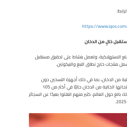
https://www.iqos.com/e
ستقبل خالٍ من الدخان
سلع الاستهلاكية، وتعمل بنشاط على تحقيق مستقبل
 منتجات خارج نطاق التبغ والنيكوتين.
خالية من الدخان، بما في ذلك أجهزة التسخين دون
احتراق، وأكياس النيكوتين، ومنتجات التبخير الإلكتروني. وتتوفر منتجاتها الخالية من الدخان حاليًا في أكثر من 105
عدد مستخدميها بأكثر من 43 مليون مستهلك بالغ حول العالم، كثير منهم انتقلوا بعيدًا عن السجائر