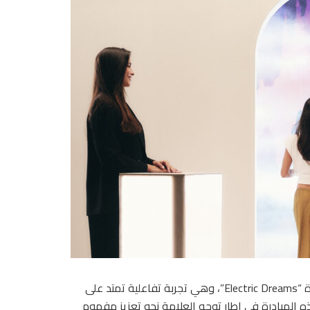
أعلنت IQOS، نظام تسخين التبغ رقم1¹، عن إطلاق منصتها الجديدة “Electric Dreams”، وهي تجربة تفاعلية تمتد على
هذه المبادرة في إطار توجه العلامة نحو تعزيز مفهوم