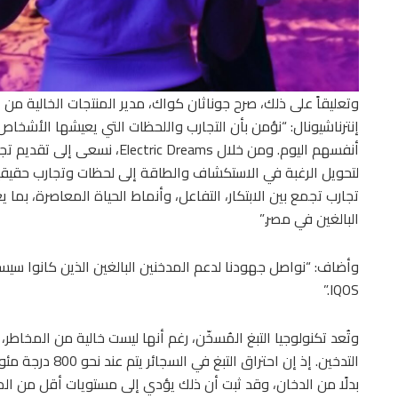
وتعليقاً على ذلك، صرح جوناثان كواك، مدير المنتجات الخالية م
إنترناشيونال: “نؤمن بأن التجارب واللحظات التي يعيشها الأشخاص
أنفسهم اليوم. ومن خلال c Dreams
تجارب تجمع بين الابتكار، التفاعل، وأنماط الحياة المعاصرة، 
البالغين في مصر.”
وأضاف: “نواصل جهودنا لدعم المدخنين البالغين الذين كانوا سي
IQOS.”
وتُعد تكنولوجيا التبغ المُسخّن، رغم أنها ليست خالية من المخاطر
بدلًا من الدخان، وقد ثبت أن ذلك يؤدي إلى مستويات أقل من الموا