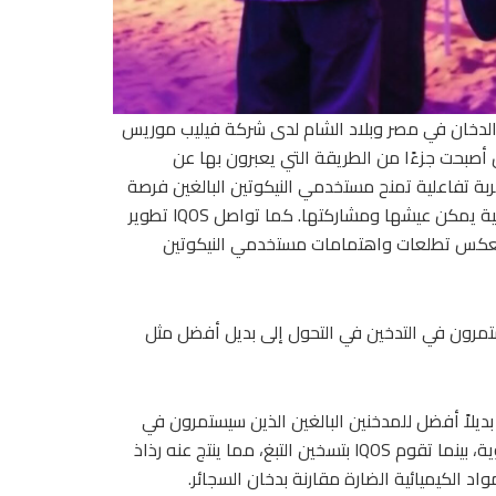
ن الدخان في مصر وبلاد الشام لدى شركة فيليب موريس
 أصبحت جزءًا من الطريقة التي يعبرون بها عن
Electri، نسعى إلى تقديم تجربة تفاعلية تمنح مستخدمي النيكوتين البالغين فرصة
لتحويل الرغبة في الاستكشاف والطاقة إلى لحظات وتجارب حقيقية يمكن عيشها ومشاركتها. كما تواصل IQOS تطوير
بما يعكس تطلعات واهتمامات مستخدمي النيكوتين
ستمرون في التدخين في التحول إلى بديل أفضل مثل
، بديلاً أفضل للمدخنين البالغين الذين سيستمرون في
التدخين. إذ إن احتراق التبغ في السجائر يتم عند نحو 800 درجة مئوية، بينما تقوم IQOS بتسخين التبغ، مما ينتج عنه رذاذ
د الكيميائية الضارة مقارنة بدخان السجائر.